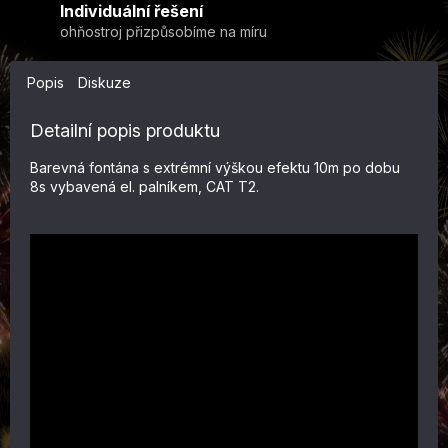
Individuální řešení
ohňostroj přizpůsobíme na míru
Popis
Diskuze
Detailní popis produktu
Barevná fontána s extrémní výškou efektu 10m po dobu
8s vybavená el. palníkem, CAT T2.