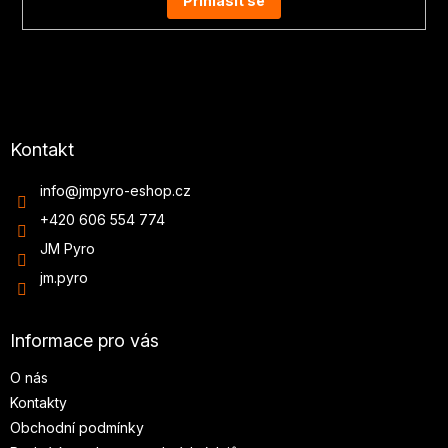
Přihlásit se
Kontakt
info
@
jmpyro-eshop.cz
+420 606 554 774
JM Pyro
jm.pyro
Informace pro vás
O nás
Kontakty
Obchodní podmínky