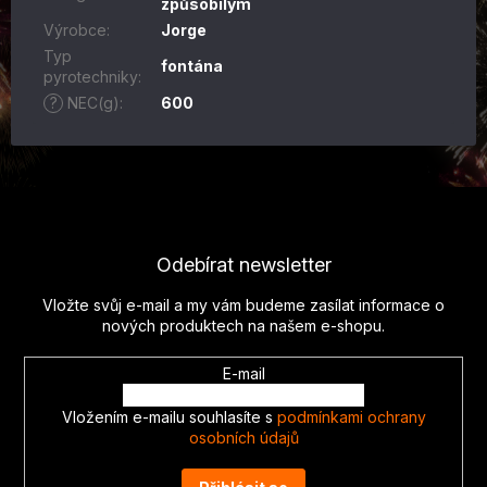
způsobilým
Výrobce
:
Jorge
Typ
fontána
pyrotechniky
:
?
NEC(g)
:
600
Z
á
p
Odebírat newsletter
a
t
Vložte svůj e-mail a my vám budeme zasílat informace o
í
nových produktech na našem e-shopu.
E-mail
Vložením e-mailu souhlasíte s
podmínkami ochrany
osobních údajů