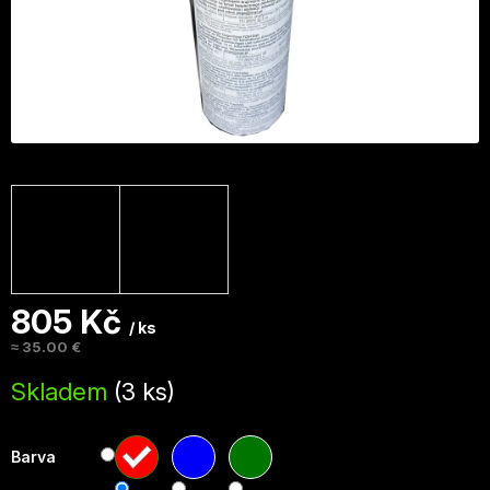
805 Kč
/ ks
≈ 35.00 €
Měrná
Skladem
(3 ks)
cena:
Barva