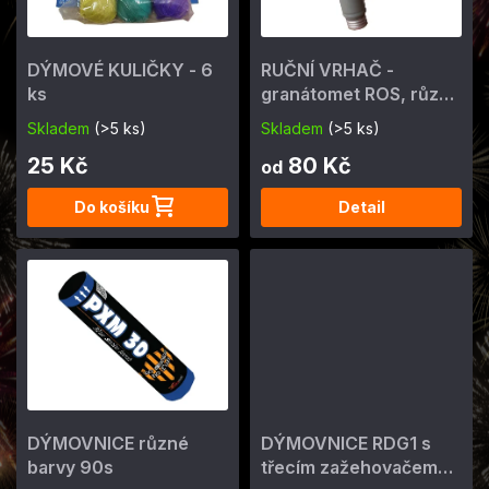
p
t
r
ů
o
DÝMOVÉ KULIČKY - 6
RUČNÍ VRHAČ -
d
ks
granátomet ROS, různé
u
efekty
k
Skladem
(>5 ks)
Skladem
(>5 ks)
t
25 Kč
80 Kč
ů
od
Do košíku
Detail
DÝMOVNICE různé
DÝMOVNICE RDG1 s
barvy 90s
třecím zažehovačem