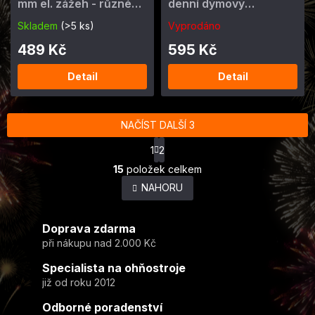
mm el. zážeh - různé
denní dýmový
barvy
ohňostroj 25 výstřelů
Skladem
(>5 ks)
Vyprodáno
489 Kč
595 Kč
Detail
Detail
NAČÍST DALŠÍ 3
S
1
2
t
O
r
15
položek celkem
v
á
NAHORU
l
n
k
á
o
d
v
Doprava zdarma
a
á
c
při nákupu nad 2.000 Kč
n
í
í
Specialista na ohňostroje
p
r
již od roku 2012
v
Odborné poradenství
k