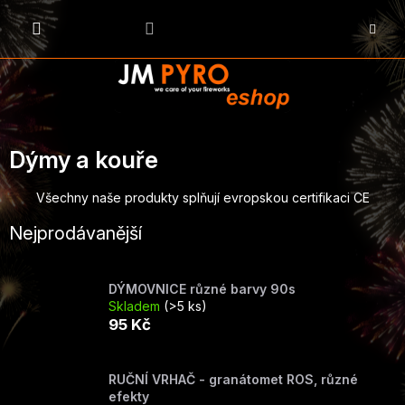
Přejít
na
NÁKU
obsah
KOŠÍK
Dýmy a kouře
Všechny naše produkty splňují evropskou certifikaci CE
Nejprodávanější
DÝMOVNICE různé barvy 90s
Skladem
(>5 ks)
95 Kč
RUČNÍ VRHAČ - granátomet ROS, různé
efekty