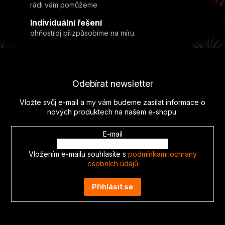
y
rádi vám pomůžeme
v
Individuální řešení
ý
ohňostroj přizpůsobíme na míru
p
i
Z
s
u
á
p
Odebírat newsletter
a
t
Vložte svůj e-mail a my vám budeme zasílat informace o
í
nových produktech na našem e-shopu.
E-mail
Vložením e-mailu souhlasíte s
podmínkami ochrany
osobních údajů
Přihlásit se