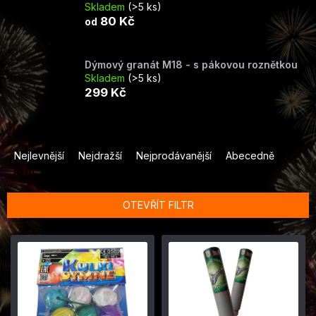
Skladem
(>5 ks)
80 Kč
od
Dýmový granát M18 - s pákovou roznětkou
Skladem
(>5 ks)
299 Kč
Ř
a
Nejlevnější
Nejdražší
Nejprodávanější
Abecedně
z
e
n
OTEVŘÍT FILTR
í
p
V
r
ý
o
p
d
i
u
s
k