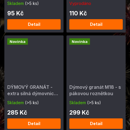
90s
Skladem
(>5 ks)
Vyprodáno
95 Kč
110 Kč
Detail
Detail
Novinka
Novinka
DÝMOVÝ GRANÁT -
Dýmový granát M18 - s
extra silná dýmovnice,
pákovou roznětkou
různé barvy
Skladem
(>5 ks)
Skladem
(>5 ks)
285 Kč
299 Kč
Detail
Detail