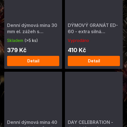
Denní dýmová mina 30
DÝMOVÝ GRANÁT ED-
mm el. zážeh s
60 - extra silná
BLIKÁNÍM - různé
dýmovnice
Skladem
(>5 ks)
Vyprodáno
barvy
379 Kč
410 Kč
Detail
Detail
Denní dýmová mina 40
DAY CELEBRATION -