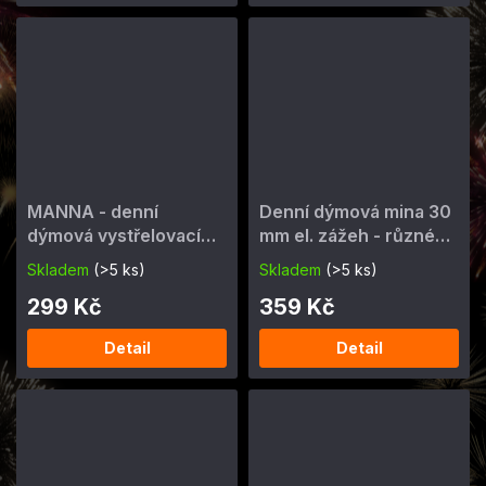
MANNA - denní
Denní dýmová mina 30
dýmová vystřelovací
mm el. zážeh - různé
trubice
barvy
Skladem
(>5 ks)
Skladem
(>5 ks)
299 Kč
359 Kč
Detail
Detail