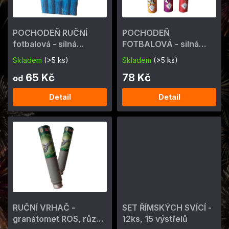
p
t
r
ů
o
POCHODEŇ RUČNÍ
POCHODEŇ
d
fotbalová - silná
FOTBALOVÁ - silná
u
pochodeň 60s, různé
pochodeň 45s
k
Skladem
(>5 ks)
Skladem
(>5 ks)
barvy
t
65 Kč
78 Kč
ů
od
Detail
Detail
RUČNÍ VRHAČ -
SET ŘÍMSKÝCH SVÍCÍ -
granátomet ROS, různé
12ks, 15 výstřelů