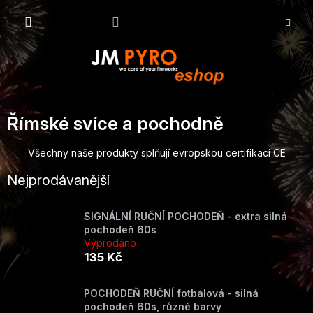
Přejít
na
NÁKU
obsah
KOŠÍK
Římské svíce a pochodně
Všechny naše produkty splňují evropskou certifikaci CE
Nejprodávanější
SIGNÁLNÍ RUČNÍ POCHODEŇ - extra silná
pochodeň 60s
Vyprodáno
135 Kč
POCHODEŇ RUČNÍ fotbalová - silná
pochodeň 60s, různé barvy