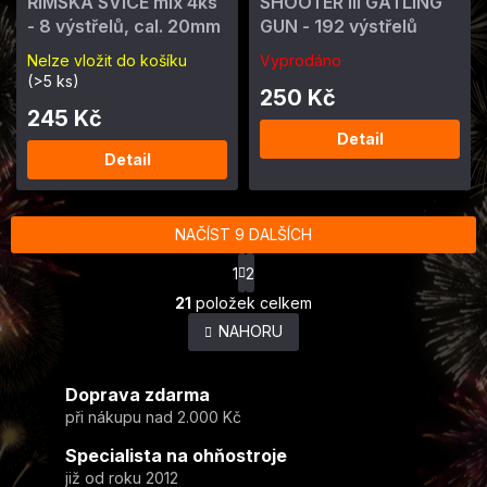
ŘÍMSKÁ SVÍCE mix 4ks
SHOOTER III GATLING
- 8 výstřelů, cal. 20mm
GUN - 192 výstřelů
Nelze vložit do košíku
Vyprodáno
(>5 ks)
250 Kč
245 Kč
Detail
Detail
NAČÍST 9 DALŠÍCH
S
1
2
t
O
r
21
položek celkem
v
á
NAHORU
l
n
k
á
o
d
v
Doprava zdarma
a
á
c
při nákupu nad 2.000 Kč
n
í
í
Specialista na ohňostroje
p
r
již od roku 2012