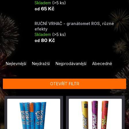
Skladem
(>5 ks)
65 Kč
od
RUČNÍ VRHAČ - granátomet ROS, různé
efekty
Skladem
(>5 ks)
80 Kč
od
Ř
a
Nejlevnější
Nejdražší
Nejprodávanější
Abecedně
z
e
n
OTEVŘÍT FILTR
í
p
V
r
ý
o
p
d
i
u
s
k