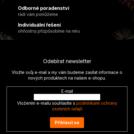
v
Odborné poradenství
k
y
rádi vám pomůžeme
v
Individuální řešení
ý
ohňostroj přizpůsobíme na míru
p
i
Z
s
u
á
p
Odebírat newsletter
a
t
Vložte svůj e-mail a my vám budeme zasílat informace o
í
nových produktech na našem e-shopu.
E-mail
Vložením e-mailu souhlasíte s
podmínkami ochrany
osobních údajů
Přihlásit se