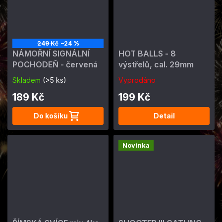
249 Kč
–24 %
NÁMOŘNÍ SIGNÁLNÍ
HOT BALLS - 8
POCHODEŇ - červená
výstřelů, cal. 29mm
Skladem
(>5 ks)
Vyprodáno
189 Kč
199 Kč
Do košíku
Detail
Novinka