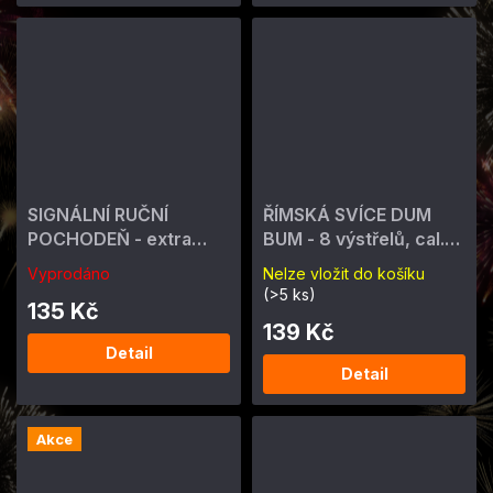
SIGNÁLNÍ RUČNÍ
ŘÍMSKÁ SVÍCE DUM
POCHODEŇ - extra
BUM - 8 výstřelů, cal.
silná pochodeň 60s
20mm, 2ks
Vyprodáno
Nelze vložit do košíku
(>5 ks)
135 Kč
139 Kč
Detail
Detail
Akce