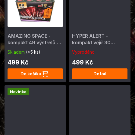
AMAZING SPACE -
HYPER ALERT -
kompakt 49 výstřelů,
kompakt vějíř 30
cal.19mm
výstřelů, cal. 25mm
Skladem
(>5 ks)
Vyprodáno
499 Kč
499 Kč
Do košíku
Detail
Novinka