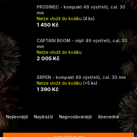
PROSINEC - kompakt 49 výstřelů, cal. 30
mm
Nelze vložit do košíku
(4 ks)
1 450 Kč
CAPTAIN BOOM - vějíř 49 výstřelů, cal. 30
mm
Nelze vložit do košíku
2 005 Kč
SRPEN - kompakt 49 výstřelů, cal. 30 mm
Nelze vložit do košíku
(>5 ks)
1 390 Kč
Ř
a
Nejlevnější
Nejdražší
Nejprodávanější
Abecedně
z
e
n