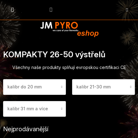
Přejít
na
NÁKU
obsah
KOŠÍK
KOMPAKTY 26-50 výstřelů
Všechny naše produkty splňují evropskou certifikaci CE
kalibr do 20 mm
kalibr 21-30 mm
kalibr 31 mm a více
Nejprodávanější