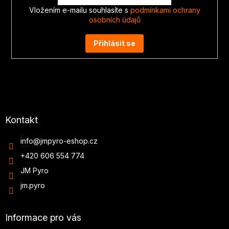
Vložením e-mailu souhlasíte s
podmínkami ochrany
osobních údajů
Přihlásit se
Kontakt
info
@
jmpyro-eshop.cz
+420 606 554 774
JM Pyro
jm.pyro
Informace pro vás