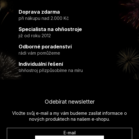
k
á
o
d
v
Doprava zdarma
a
á
c
při nákupu nad 2.000 Kč
n
í
í
Specialista na ohňostroje
p
r
již od roku 2012
v
Odborné poradenství
k
y
rádi vám pomůžeme
v
Individuální řešení
ý
ohňostroj přizpůsobíme na míru
p
i
Z
s
u
á
p
Odebírat newsletter
a
t
Vložte svůj e-mail a my vám budeme zasílat informace o
í
nových produktech na našem e-shopu.
E-mail