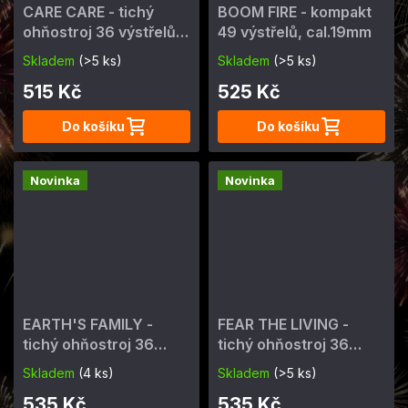
CARE CARE - tichý
BOOM FIRE - kompakt
ohňostroj 36 výstřelů,
49 výstřelů, cal.19mm
cal. 20 mm
Skladem
(>5 ks)
Skladem
(>5 ks)
515 Kč
525 Kč
Do košíku
Do košíku
Novinka
Novinka
EARTH'S FAMILY -
FEAR THE LIVING -
tichý ohňostroj 36
tichý ohňostroj 36
výstřelů, cal. 20 mm
výstřelů, cal. 20 mm
Skladem
(4 ks)
Skladem
(>5 ks)
535 Kč
535 Kč