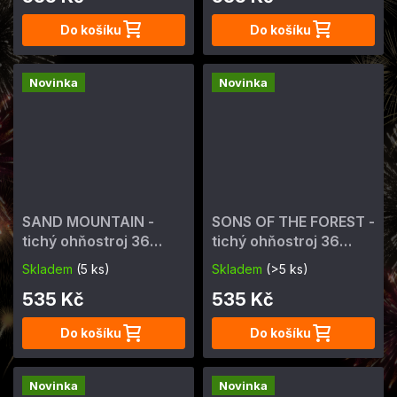
Do košíku
Do košíku
Novinka
Novinka
SAND MOUNTAIN -
SONS OF THE FOREST -
tichý ohňostroj 36
tichý ohňostroj 36
výstřelů, cal. 20 mm
výstřelů, cal. 20 mm
Skladem
(5 ks)
Skladem
(>5 ks)
535 Kč
535 Kč
Do košíku
Do košíku
Novinka
Novinka