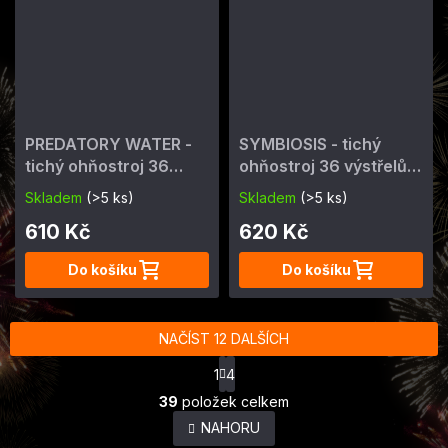
PREDATORY WATER -
SYMBIOSIS - tichý
tichý ohňostroj 36
ohňostroj 36 výstřelů,
výstřelů, cal. 20 mm
cal. 20 mm
Skladem
(>5 ks)
Skladem
(>5 ks)
610 Kč
620 Kč
Do košíku
Do košíku
NAČÍST 12 DALŠÍCH
S
1
4
t
O
r
39
položek celkem
v
á
NAHORU
l
n