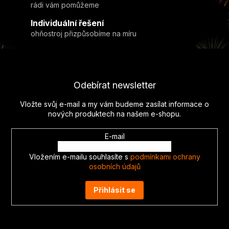
y
rádi vám pomůžeme
v
Individuální řešení
ý
ohňostroj přizpůsobíme na míru
p
i
Z
s
u
á
p
Odebírat newsletter
a
t
Vložte svůj e-mail a my vám budeme zasílat informace o
í
nových produktech na našem e-shopu.
E-mail
Vložením e-mailu souhlasíte s
podmínkami ochrany
osobních údajů
Přihlásit se