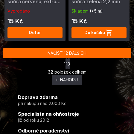
šňůra červená, extra
šňůra zelená 2,2 mm
pomalá
Vyprodáno
Skladem
(>5 m)
15 Kč
15 Kč
Detail
Do košíku
NAČÍST 12 DALŠÍCH
S
1
3
t
O
r
32
položek celkem
v
á
NAHORU
l
n
k
á
o
d
v
Doprava zdarma
a
á
c
při nákupu nad 2.000 Kč
n
í
í
Specialista na ohňostroje
p
r
již od roku 2012
v
Odborné poradenství
k