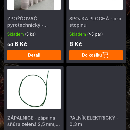
p
t
r
ů
o
ZPOŽĎOVAČ
SPOJKA PLOCHÁ - pro
d
pyrotechnický -
stopinu
u
pyroclock
k
Skladem
(5 ks)
Skladem
(>5 pár)
t
6 Kč
8 Kč
ů
od
Detail
Do košíku
ZÁPALNICE - zápalná
PALNÍK ELEKTRICKÝ -
šňůra zelená 2,5 mm,
0,3 m