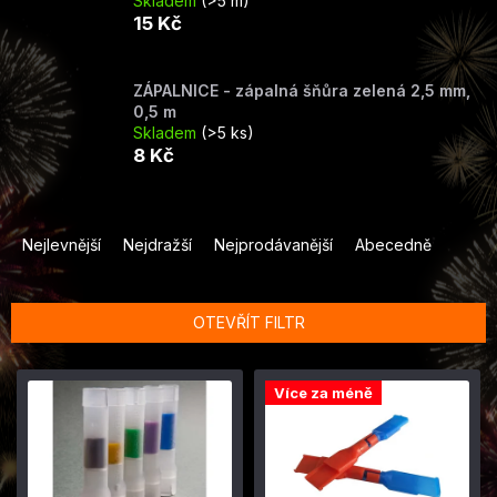
Skladem
(>5 m)
15 Kč
ZÁPALNICE - zápalná šňůra zelená 2,5 mm,
0,5 m
Skladem
(>5 ks)
8 Kč
Ř
a
Nejlevnější
Nejdražší
Nejprodávanější
Abecedně
z
e
n
OTEVŘÍT FILTR
í
p
V
r
Více za méně
ý
o
p
d
i
u
s
k