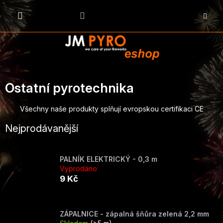
Přejít
na
NÁKU
obsah
KOŠÍK
Ostatní pyrotechnika
Všechny naše produkty splňují evropskou certifikaci CE
Nejprodávanější
PALNÍK ELEKTRICKÝ - 0,3 m
Vyprodáno
9 Kč
ZÁPALNICE - zápalná šňůra zelená 2,2 mm