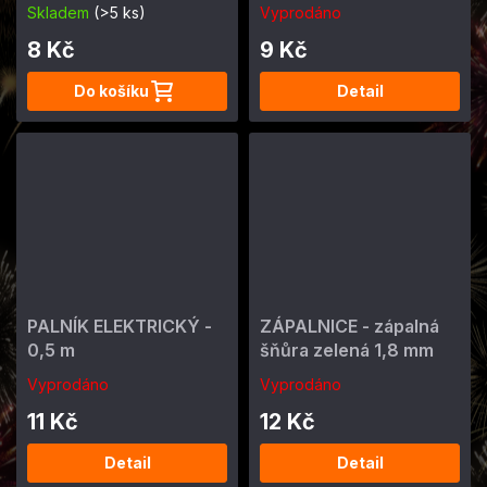
0,5 m
Skladem
(>5 ks)
Vyprodáno
8 Kč
9 Kč
Do košíku
Detail
PALNÍK ELEKTRICKÝ -
ZÁPALNICE - zápalná
0,5 m
šňůra zelená 1,8 mm
Vyprodáno
Vyprodáno
11 Kč
12 Kč
Detail
Detail