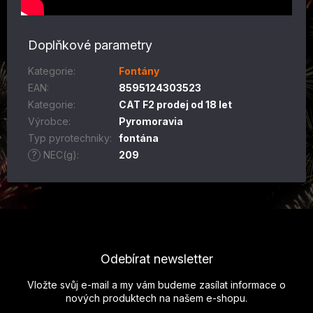
Doplňkové parametry
Kategorie
:
Fontány
EAN
:
8595124303523
Kategorie
:
CAT F2 prodej od 18 let
Výrobce
:
Pyromoravia
Typ pyrotechniky
:
fontána
?
NEC(g)
:
209
Z
á
p
Odebírat newsletter
a
t
Vložte svůj e-mail a my vám budeme zasílat informace o
í
nových produktech na našem e-shopu.