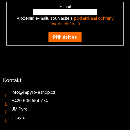
E-mail
Vložením e-mailu souhlasíte s
podmínkami ochrany
osobních údajů
Přihlásit se
Kontakt
info
@
jmpyro-eshop.cz
+420 606 554 774
JM Pyro
jm.pyro