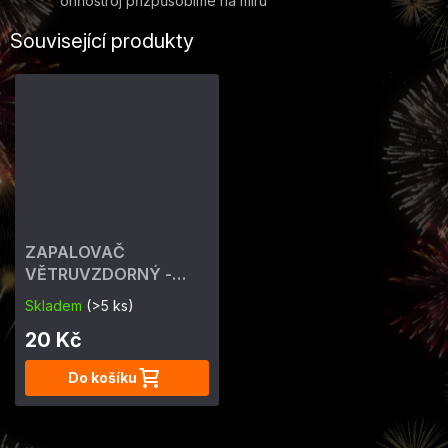
ohňostroj přizpůsobíme na míru
Související produkty
ZAPALOVAČ
VĚTRUVZDORNÝ -
ohňostrojný 4 min
Skladem
(>5 ks)
20 Kč
Do košíku