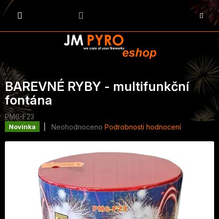
Přejít
na
NÁKU
obsah
KOŠÍK
BAREVNÉ RYBY - multifunkční
fontána
PM6-F23
Průměrné
Neohodnoceno
Podrobnosti hodnocení
Novinka
hodnocení
produktu
je
0,0
z
5
hvězdiček.