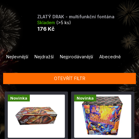
ZLATÝ DRAK - multifunkční fontána
Skladem
(>5 ks)
176 Kč
Ř
a
Nejlevnější
Nejdražší
Nejprodávanější
Abecedně
z
e
n
OTEVŘÍT FILTR
í
p
V
r
Novinka
Novinka
ý
o
p
d
i
u
s
k
p
t
r
ů