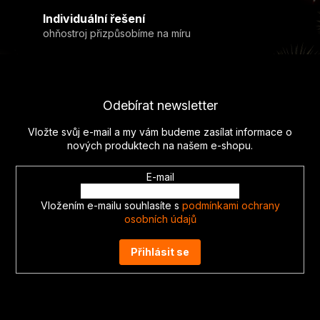
v
Individuální řešení
ý
ohňostroj přizpůsobíme na míru
p
i
Z
s
u
á
p
Odebírat newsletter
a
t
Vložte svůj e-mail a my vám budeme zasílat informace o
í
nových produktech na našem e-shopu.
E-mail
Vložením e-mailu souhlasíte s
podmínkami ochrany
osobních údajů
Přihlásit se