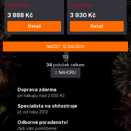
Vyprodáno
Vyprodáno
3 888 Kč
3 930 Kč
Detail
Detail
NAČÍST 12 DALŠÍCH
S
1
3
t
O
r
34
položek celkem
v
á
NAHORU
l
n
k
á
o
d
v
Doprava zdarma
a
á
c
při nákupu nad 2.000 Kč
n
í
í
Specialista na ohňostroje
p
r
již od roku 2012
v
Odborné poradenství
k
y
rádi vám pomůžeme