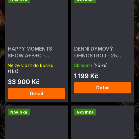
HAPPY MOMENTS
DENNÍ DÝMOVÝ
SHOW A+B+C -
OHŇOSTROJ - 25
složený ohňostroj 521
výstřelů, různé barvy
Nelze vložit do košíku
Skladem
(>5 ks)
výstřelů
(1 ks)
1 199 Kč
33 900 Kč
Detail
Detail
Novinka
Novinka