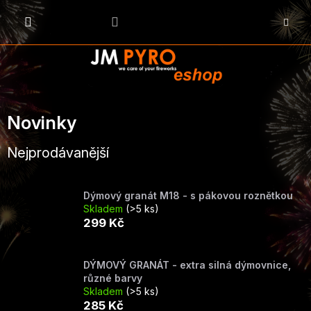
Přejít
na
NÁKU
obsah
KOŠÍK
Novinky
Nejprodávanější
Dýmový granát M18 - s pákovou roznětkou
Skladem
(>5 ks)
299 Kč
DÝMOVÝ GRANÁT - extra silná dýmovnice,
různé barvy
Skladem
(>5 ks)
285 Kč