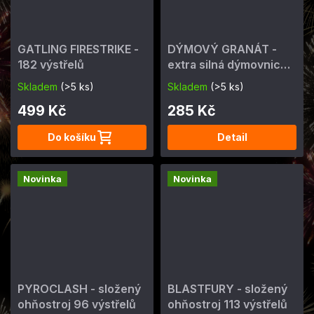
GATLING FIRESTRIKE -
DÝMOVÝ GRANÁT -
182 výstřelů
extra silná dýmovnice,
různé barvy
Skladem
(>5 ks)
Skladem
(>5 ks)
499 Kč
285 Kč
Do košíku
Detail
Novinka
Novinka
PYROCLASH - složený
BLASTFURY - složený
ohňostroj 96 výstřelů
ohňostroj 113 výstřelů