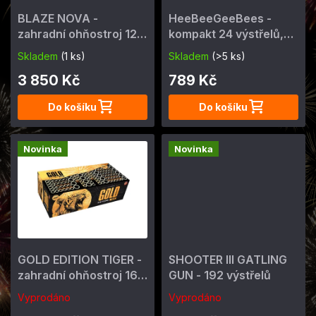
o
BLAZE NOVA -
HeeBeeGeeBees -
d
zahradní ohňostroj 127
kompakt 24 výstřelů,
u
výstřelů
cal. 30mm
k
Skladem
(1 ks)
Skladem
(>5 ks)
t
3 850 Kč
789 Kč
ů
Do košíku
Do košíku
Novinka
Novinka
GOLD EDITION TIGER -
SHOOTER III GATLING
zahradní ohňostroj 163
GUN - 192 výstřelů
výstřelů
Vyprodáno
Vyprodáno