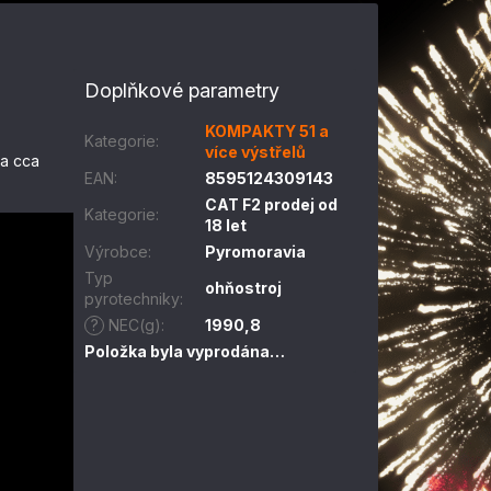
Doplňkové parametry
KOMPAKTY 51 a
Kategorie
:
více výstřelů
ka cca
EAN
:
8595124309143
CAT F2 prodej od
Kategorie
:
18 let
Výrobce
:
Pyromoravia
Typ
ohňostroj
pyrotechniky
:
?
NEC(g)
:
1990,8
Položka byla vyprodána…