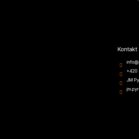
Kontakt
info
@
+420 
JM Py
jm.py