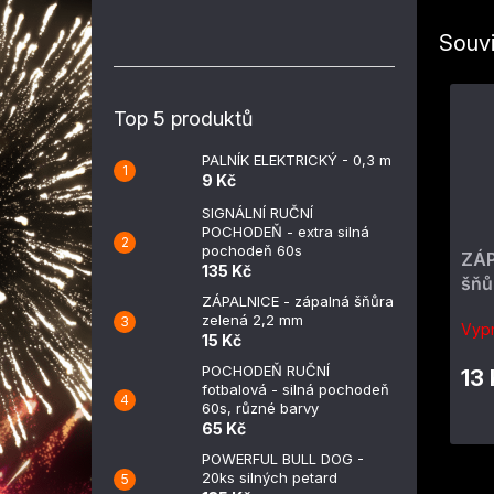
Souvi
Top 5 produktů
PALNÍK ELEKTRICKÝ - 0,3 m
9 Kč
SIGNÁLNÍ RUČNÍ
POCHODEŇ - extra silná
pochodeň 60s
ZÁP
135 Kč
šňů
ZÁPALNICE - zápalná šňůra
zelená 2,2 mm
Vyp
15 Kč
POCHODEŇ RUČNÍ
13
fotbalová - silná pochodeň
60s, různé barvy
65 Kč
POWERFUL BULL DOG -
20ks silných petard