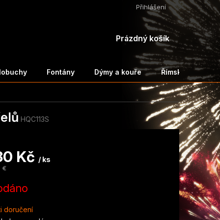
Přihlášení
NÁKUPNÍ
Prázdný košík
KOŠÍK
ělobuchy
Fontány
Dýmy a kouře
Římské svíce a 
elů
HQC113S
30 Kč
/ ks
 €
odáno
i doručení