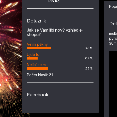
135 Kč
Popi
Dotazník
Det
Jak se Vám líbí nový vzhled e-
mult
shopu?
pyro
30m,
Velmi pěkný
(43%)
Ujde to
(19%)
Nelíbí se mi
(38%)
Počet hlasů:
21
Facebook