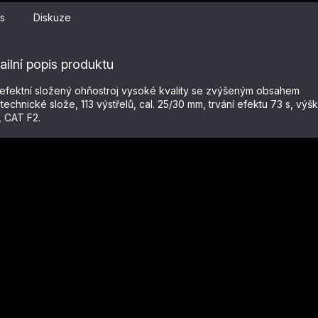
s
Diskuze
ailní popis produktu
iefektní složený ohňostroj vysoké kvality se zvýšeným obsahem
technické slože, 113 výstřelů, cal. 25/30 mm, trvání efektu 73 s, výš
 CAT F2.