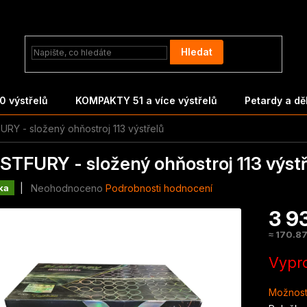
Hledat
 výstřelů
KOMPAKTY 51 a více výstřelů
Petardy a d
RY - složený ohňostroj 113 výstřelů
STFURY - složený ohňostroj 113 výstř
Průměrné
Neohodnoceno
Podrobnosti hodnocení
ka
hodnocení
3 9
produktu
je
≈ 170.87
0,0
Měrná
z
Vypr
cena:
5
hvězdiček.
Možnost