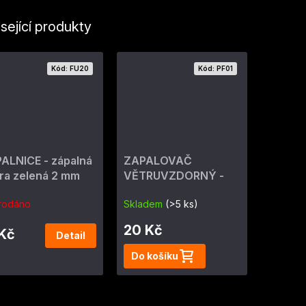
sející produkty
Kód:
FU20
Kód:
PF01
ALNICE - zápalná
ZAPALOVAČ
ra zelená 2 mm
VĚTRUVZDORNÝ -
ohňostrojný 4 min
rodáno
Skladem
(>5 ks)
20 Kč
 Kč
Detail
Do košíku