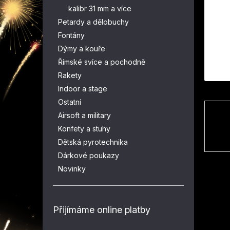
n
kalibr 31 mm a více
e
Petardy a dělobuchy
l
Fontány
Dýmy a kouře
Římské svíce a pochodně
Rakety
Indoor a stage
Ostatní
Airsoft a military
Konfety a stuhy
Dětská pyrotechnika
Dárkové poukazy
Novinky
Přijímáme online platby