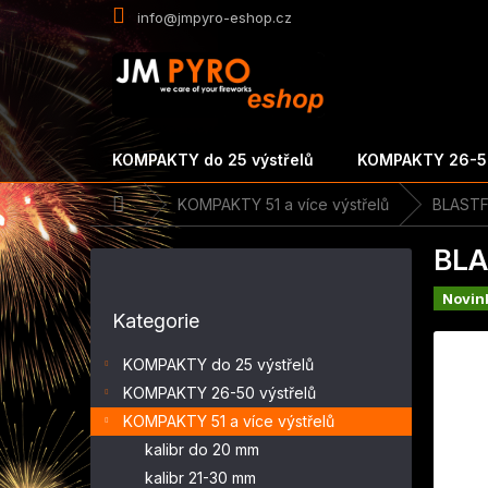
Přejít
info@jmpyro-eshop.cz
na
obsah
KOMPAKTY do 25 výstřelů
KOMPAKTY 26-50
Domů
KOMPAKTY 51 a více výstřelů
BLASTFU
P
BLA
o
s
Novin
Přeskočit
t
Kategorie
kategorie
r
a
KOMPAKTY do 25 výstřelů
n
KOMPAKTY 26-50 výstřelů
n
KOMPAKTY 51 a více výstřelů
í
p
kalibr do 20 mm
a
kalibr 21-30 mm