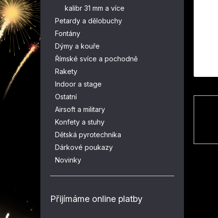
n
kalibr 31 mm a více
e
Petardy a dělobuchy
l
Fontány
Dýmy a kouře
Římské svíce a pochodně
Rakety
Indoor a stage
Ostatní
Airsoft a military
Konfety a stuhy
Dětská pyrotechnika
Dárkové poukazy
Novinky
Přijímáme online platby