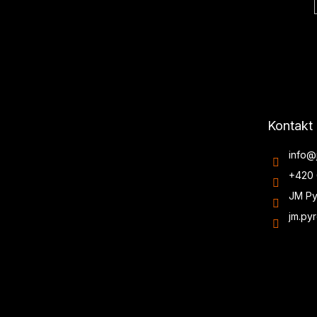
Kontakt
info
@
+420 
JM Py
jm.py