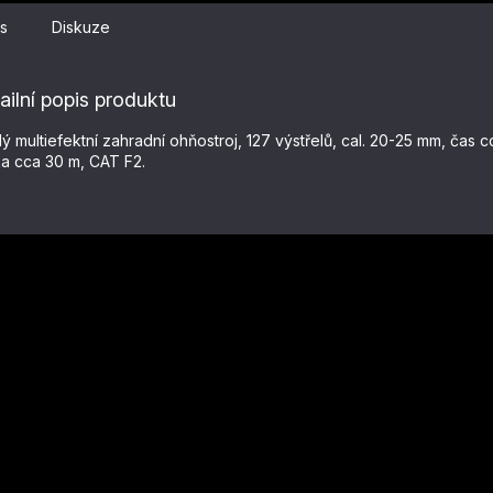
s
Diskuze
ailní popis produktu
lý multiefektní zahradní ohňostroj, 127 výstřelů, cal. 20-25 mm, čas c
a cca 30 m, CAT F2.