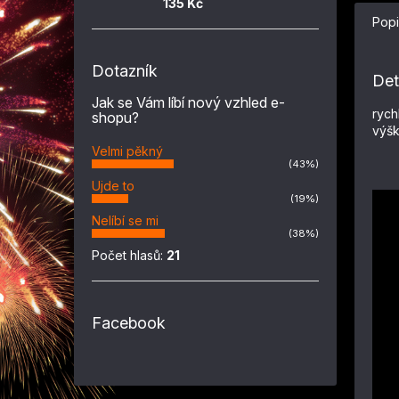
135 Kč
Popi
Dotazník
Det
Jak se Vám líbí nový vzhled e-
rych
shopu?
výšk
Velmi pěkný
(43%)
Ujde to
(19%)
Nelíbí se mi
(38%)
Počet hlasů:
21
Facebook