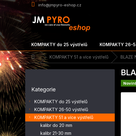
Přejít
info@jmpyro-eshop.cz
na
obsah
KOMPAKTY do 25 výstřelů
KOMPAKTY 26-50
Domů
KOMPAKTY 51 a více výstřelů
BLAZE N
P
BLA
o
s
Novin
Přeskočit
t
Kategorie
kategorie
r
a
KOMPAKTY do 25 výstřelů
n
KOMPAKTY 26-50 výstřelů
n
KOMPAKTY 51 a více výstřelů
í
p
kalibr do 20 mm
a
kalibr 21-30 mm