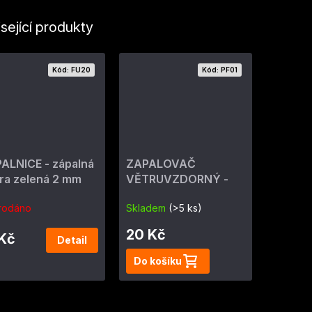
sející produkty
Kód:
FU20
Kód:
PF01
ALNICE - zápalná
ZAPALOVAČ
ra zelená 2 mm
VĚTRUVZDORNÝ -
ohňostrojný 4 min
rodáno
Skladem
(>5 ks)
20 Kč
 Kč
Detail
Do košíku