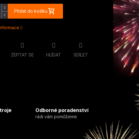
Přidat do košíku
 informace
ZEPTAT SE
HLÍDAT
SDÍLET
troje
Odborné poradenství
rádi vám pomůžeme