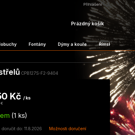
Přihlášení
NÁKUPNÍ
Prázdný košík
KOŠÍK
ělobuchy
Fontány
Dýmy a kouře
Římské svíce a 
střelů
CPB127S-F2-9404
50 Kč
/ ks
 €
dem
(1 ks)
doručit do:
11.8.2026
Možnosti doručení