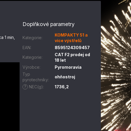
Doplňkové parametry
KOMPAKTY 51 a
ca 1 min,
Kategorie
:
více výstřelů
EAN
:
8595124309457
CAT F2 prodej od
Kategorie
:
18 let
Výrobce
:
Pyromoravia
Typ
ohňostroj
pyrotechniky
:
?
NEC(g)
:
1736,2