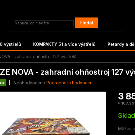
Hledat
 výstřelů
KOMPAKTY 51 a více výstřelů
Petardy a d
OVA - zahradní ohňostroj 127 výstřelů
ZE NOVA - zahradní ohňostroj 127 vý
Průměrné
Neohodnoceno
Podrobnosti hodnocení
ka
hodnocení
3 8
produktu
je
≈ 167.39
0,0
Měrná
z
Skla
cena:
5
hvězdiček.
Můžeme 