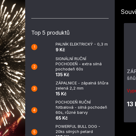
Souvi
Top 5 produktů
PALNÍK ELEKTRICKÝ - 0,3 m
9 Kč
SIGNÁLNÍ RUČNÍ
POCHODEŇ - extra silná
pochodeň 60s
ZÁP
135 Kč
šňů
ZÁPALNICE - zápalná šňůra
zelená 2,2 mm
Vyp
15 Kč
POCHODEŇ RUČNÍ
13
fotbalová - silná pochodeň
60s, různé barvy
65 Kč
POWERFUL BULL DOG -
20ks silných petard