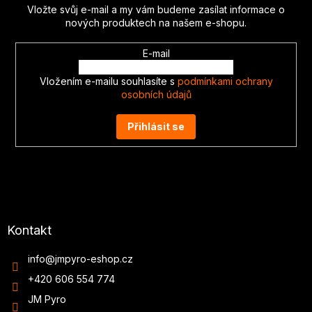
t
Vložte svůj e-mail a my vám budeme zasílat informace o
í
nových produktech na našem e-shopu.
E-mail
Vložením e-mailu souhlasíte s
podmínkami ochrany
osobních údajů
Přihlásit se
Kontakt
info
@
jmpyro-eshop.cz
+420 606 554 774
JM Pyro