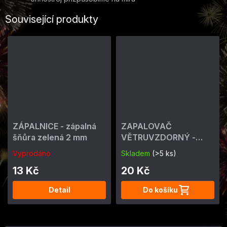
Související produkty
ZÁPALNICE - zápalná
ZAPALOVAČ
šňůra zelená 2 mm
VĚTRUVZDORNÝ -
ohňostrojný 4 min
Vyprodáno
Skladem
(>5 ks)
13 Kč
20 Kč
Detail
Do košíku