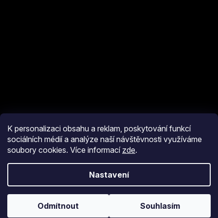
K personalizaci obsahu a reklam, poskytování funkcí
sociálních médií a analýze naší návštěvnosti využíváme
soubory cookies. Více informací
zde
.
Vytvořil Shoptet
Nastavení
Copyright 2026
eshop JM Pyro
. Všechna práva vyhrazena.
Upravit
nastavení cookies
Odmítnout
Souhlasím
Používáme
ověření věku Adulto