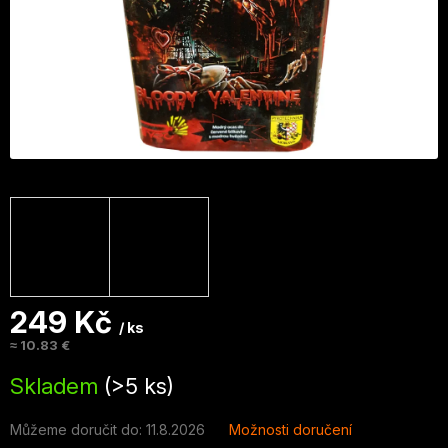
249 Kč
/ ks
≈ 10.83 €
Měrná
Skladem
(>5 ks)
cena:
Můžeme doručit do:
11.8.2026
Možnosti doručení