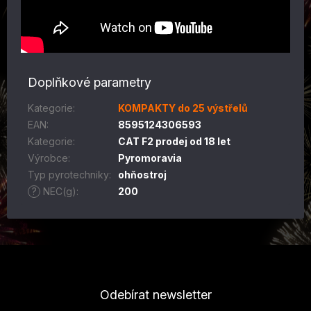
Doplňkové parametry
Kategorie
:
KOMPAKTY do 25 výstřelů
EAN
:
8595124306593
Kategorie
:
CAT F2 prodej od 18 let
Výrobce
:
Pyromoravia
Typ pyrotechniky
:
ohňostroj
?
NEC(g)
:
200
Z
á
p
Odebírat newsletter
a