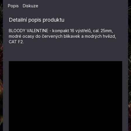
Popis
Diskuze
Detailní popis produktu
BLOODY VALENTINE - kompakt 16 výstřelů, cal. 25mm,
modré ocasy do červených blikavek a modrých hvězd,
CAT F2.