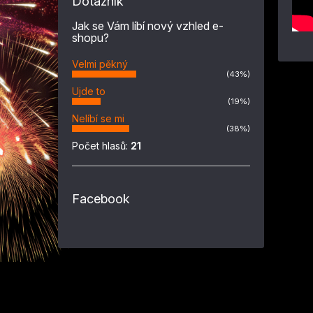
Dotazník
Jak se Vám líbí nový vzhled e-
shopu?
Velmi pěkný
(43%)
Ujde to
(19%)
Nelíbí se mi
(38%)
Počet hlasů:
21
Facebook
Z
á
p