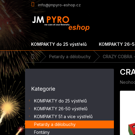
Přejít
info@jmpyro-eshop.cz
na
obsah
KOMPAKTY do 25 výstřelů
KOMPAKTY 26-50
Domů
Petardy a dělobuchy
CRAZY COBRA - 
P
CRA
o
s
Průměr
Neoho
Přeskočit
t
hodnoc
Kategorie
kategorie
r
produk
a
je
KOMPAKTY do 25 výstřelů
n
0,0
KOMPAKTY 26-50 výstřelů
z
n
5
KOMPAKTY 51 a více výstřelů
í
hvězdič
p
Petardy a dělobuchy
a
Fontány