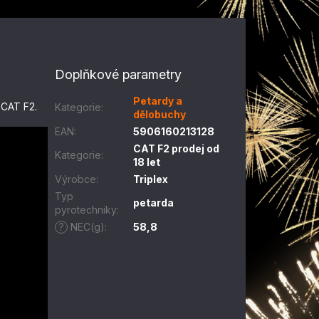
Doplňkové parametry
Petardy a
 CAT F2.
Kategorie
:
dělobuchy
EAN
:
5906160213128
CAT F2 prodej od
Kategorie
:
18 let
Výrobce
:
Triplex
Typ
petarda
pyrotechniky
:
?
NEC(g)
:
58,8