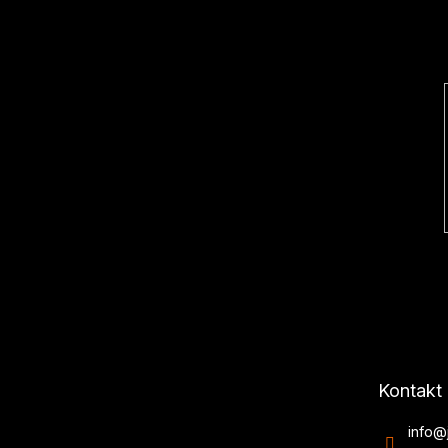
a
t
í
Kontakt
info
@