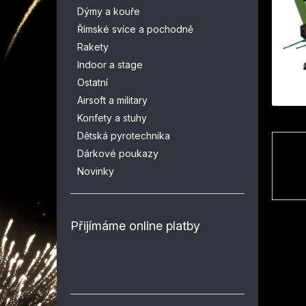
n
Dýmy a kouře
e
Římské svíce a pochodně
l
Rakety
Indoor a stage
Ostatní
Airsoft a military
Konfety a stuhy
Dětská pyrotechnika
Dárkové poukazy
Novinky
Přijímáme online platby