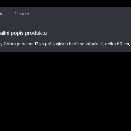
s
Diskuze
ailní popis produktu
y Cobra je balení 12 ks práskajících hadů se zápalnicí, délka 60 cm,