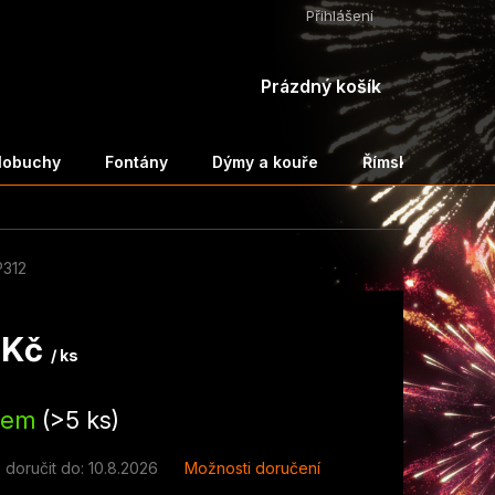
Přihlášení
NÁKUPNÍ
Prázdný košík
KOŠÍK
ělobuchy
Fontány
Dýmy a kouře
Římské svíce a 
312
 Kč
/ ks
dem
(>5 ks)
doručit do:
10.8.2026
Možnosti doručení