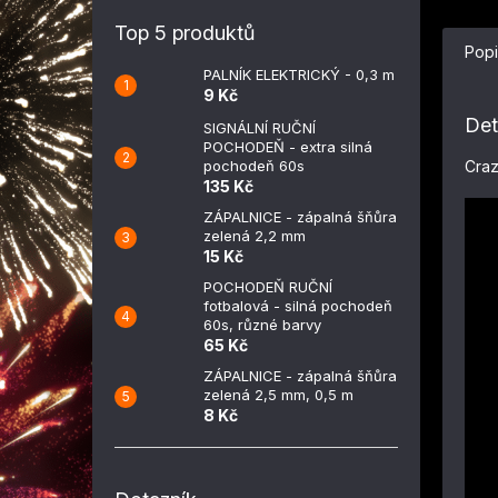
Top 5 produktů
Popi
PALNÍK ELEKTRICKÝ - 0,3 m
9 Kč
Det
SIGNÁLNÍ RUČNÍ
POCHODEŇ - extra silná
Craz
pochodeň 60s
135 Kč
ZÁPALNICE - zápalná šňůra
zelená 2,2 mm
15 Kč
POCHODEŇ RUČNÍ
fotbalová - silná pochodeň
60s, různé barvy
65 Kč
ZÁPALNICE - zápalná šňůra
zelená 2,5 mm, 0,5 m
8 Kč