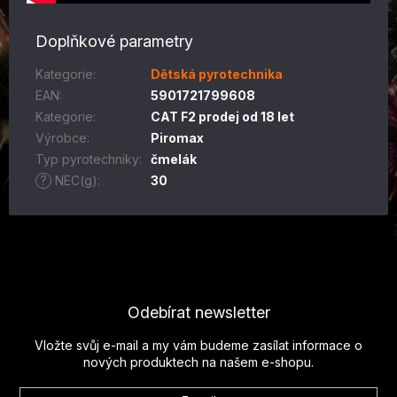
Doplňkové parametry
Kategorie
:
Dětská pyrotechnika
EAN
:
5901721799608
Kategorie
:
CAT F2 prodej od 18 let
Výrobce
:
Piromax
Typ pyrotechniky
:
čmelák
?
NEC(g)
:
30
Z
á
p
Odebírat newsletter
a
t
Vložte svůj e-mail a my vám budeme zasílat informace o
í
nových produktech na našem e-shopu.