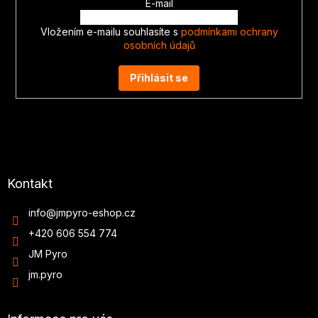
E-mail
Vložením e-mailu souhlasíte s
podmínkami ochrany
osobních údajů
Přihlásit se
Kontakt
info
@
jmpyro-eshop.cz
+420 606 554 774
JM Pyro
jm.pyro