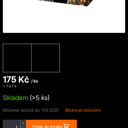
175 Kč
/ ks
≈ 7.61 €
Měrná
Skladem
(>5 ks)
cena:
Můžeme doručit do:
11.8.2026
Možnosti doručení
Přidat do košíku