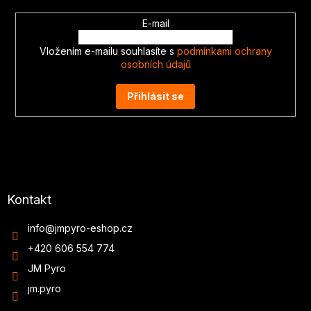
E-mail
Vložením e-mailu souhlasíte s
podmínkami ochrany
osobních údajů
Přihlásit se
Kontakt
info
@
jmpyro-eshop.cz
+420 606 554 774
JM Pyro
jm.pyro