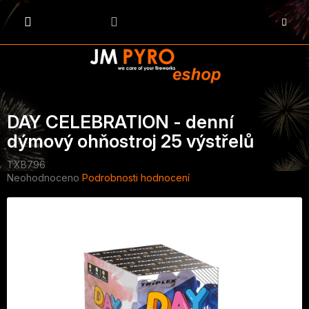
Přejít
na
NÁKU
obsah
KOŠÍK
DAY CELEBRATION - denní
dýmový ohňostroj 25 výstřelů
TXB796
Průměrné
Neohodnoceno
Podrobnosti hodnocení
hodnocení
produktu
je
0,0
z
5
hvězdiček.