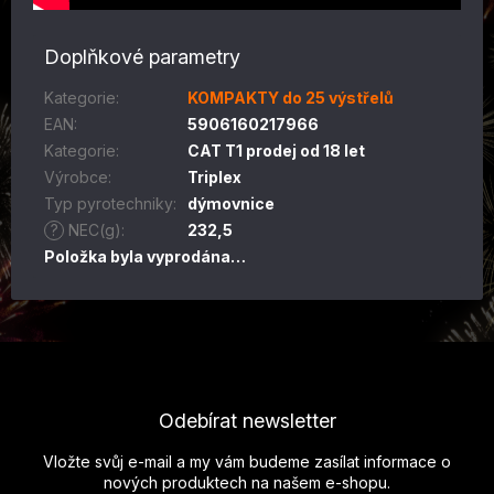
Doplňkové parametry
Kategorie
:
KOMPAKTY do 25 výstřelů
EAN
:
5906160217966
Kategorie
:
CAT T1 prodej od 18 let
Výrobce
:
Triplex
Typ pyrotechniky
:
dýmovnice
?
NEC(g)
:
232,5
Položka byla vyprodána…
Z
á
p
Odebírat newsletter
a
t
Vložte svůj e-mail a my vám budeme zasílat informace o
í
nových produktech na našem e-shopu.