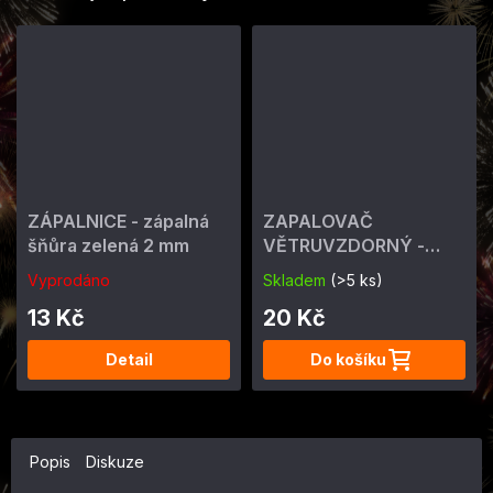
ZÁPALNICE - zápalná
ZAPALOVAČ
šňůra zelená 2 mm
VĚTRUVZDORNÝ -
ohňostrojný 4 min
Vyprodáno
Skladem
(>5 ks)
13 Kč
20 Kč
Detail
Do košíku
Popis
Diskuze