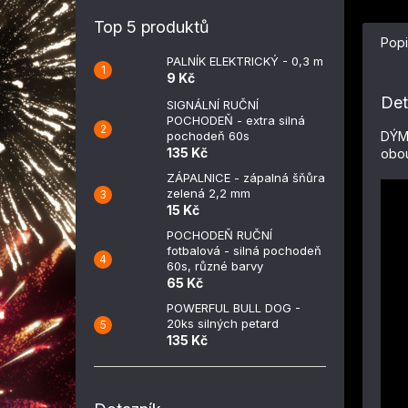
Top 5 produktů
Popi
PALNÍK ELEKTRICKÝ - 0,3 m
9 Kč
Det
SIGNÁLNÍ RUČNÍ
POCHODEŇ - extra silná
DÝMO
pochodeň 60s
135 Kč
obou
ZÁPALNICE - zápalná šňůra
zelená 2,2 mm
15 Kč
POCHODEŇ RUČNÍ
fotbalová - silná pochodeň
60s, různé barvy
65 Kč
POWERFUL BULL DOG -
20ks silných petard
135 Kč