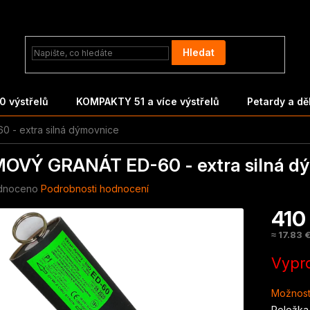
Hledat
 výstřelů
KOMPAKTY 51 a více výstřelů
Petardy a d
- extra silná dýmovnice
OVÝ GRANÁT ED-60 - extra silná d
né
dnoceno
Podrobnosti hodnocení
ení
410
tu
≈ 17.83 
Měrná
Vypr
cena:
ek.
Možnost
Položka