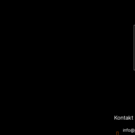
a
t
í
Kontakt
info
@