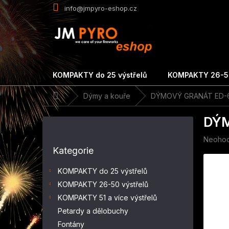
Přejít
info@jmpyro-eshop.cz
na
obsah
KOMPAKTY do 25 výstřelů
KOMPAKTY 26-50
Domů
Dýmy a kouře
DÝMOVÝ GRANÁT ED-60 
P
DÝM
o
s
Průměr
Neoho
Přeskočit
t
hodnoc
Kategorie
kategorie
r
produk
a
je
KOMPAKTY do 25 výstřelů
n
0,0
KOMPAKTY 26-50 výstřelů
z
n
5
KOMPAKTY 51 a více výstřelů
í
hvězdič
p
Petardy a dělobuchy
a
Fontány