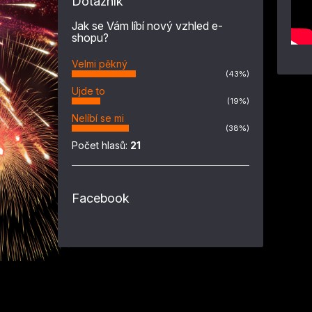
Dotazník
Jak se Vám líbí nový vzhled e-
shopu?
Velmi pěkný
(43%)
Ujde to
(19%)
Nelíbí se mi
(38%)
Počet hlasů:
21
Facebook
Z
á
p