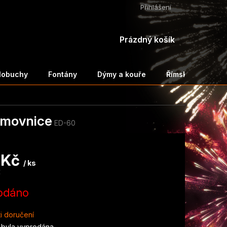
Přihlášení
NÁKUPNÍ
Prázdný košík
KOŠÍK
ělobuchy
Fontány
Dýmy a kouře
Římské svíce a 
ýmovnice
ED-60
 Kč
/ ks
€
odáno
i doručení
 byla vyprodána…