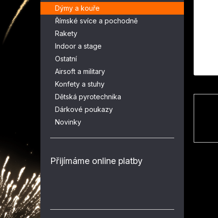
n
Dýmy a kouře
e
Římské svíce a pochodně
l
Rakety
Indoor a stage
Ostatní
Airsoft a military
Konfety a stuhy
Dětská pyrotechnika
Dárkové poukazy
Novinky
Přijímáme online platby