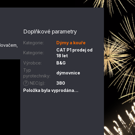
Doplňkové parametry
Kategorie
:
Dýmy a kouře
alovačem,
CAT P1 prodej od
Kategorie
:
18 let
Výrobce
:
B&G
Typ
dýmovnice
pyrotechniky
:
?
NEC(g)
:
380
Položka byla vyprodána…