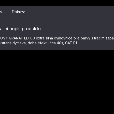
s
Diskuze
ailní popis produktu
VÝ GRANÁT ED-60 extra silná dýmovnice bílé barvy s třecím zap
straně dýmavá, doba efektu cca 40s, CAT P1