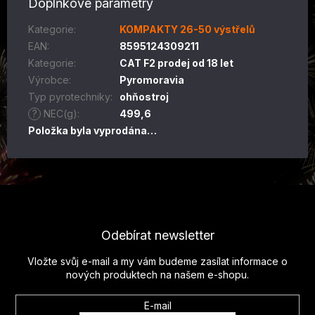
Doplňkové parametry
Kategorie
:
KOMPAKTY 26-50 výstřelů
EAN
:
8595124309211
Kategorie
:
CAT F2 prodej od 18 let
Výrobce
:
Pyromoravia
Typ pyrotechniky
:
ohňostroj
?
NEC(g)
:
499,6
Položka byla vyprodána…
Z
á
p
Odebírat newsletter
a
t
Vložte svůj e-mail a my vám budeme zasílat informace o
í
nových produktech na našem e-shopu.
E-mail