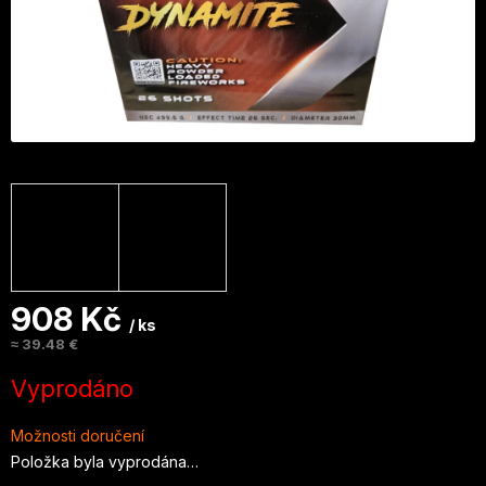
908 Kč
/ ks
≈ 39.48 €
Měrná
Vyprodáno
cena:
Možnosti doručení
Položka byla vyprodána…