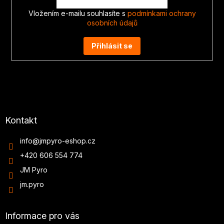
Vložením e-mailu souhlasíte s
podmínkami ochrany
osobních údajů
Přihlásit se
Kontakt
info
@
jmpyro-eshop.cz
+420 606 554 774
JM Pyro
jm.pyro
Informace pro vás