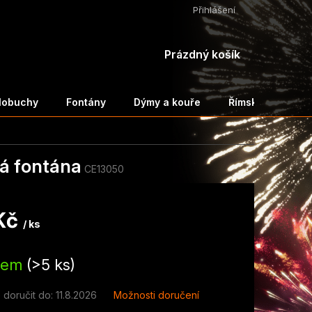
Přihlášení
NÁKUPNÍ
Prázdný košík
KOŠÍK
ělobuchy
Fontány
Dýmy a kouře
Římské svíce a 
á fontána
CE13050
Kč
/ ks
dem
(>5 ks)
doručit do:
11.8.2026
Možnosti doručení