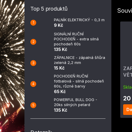
Top 5 produktů
Souvi
PALNÍK ELEKTRICKÝ - 0,3 m
9 Kč
SIGNÁLNÍ RUČNÍ
POCHODEŇ - extra silná
pochodeň 60s
135 Kč
ZÁPALNICE - zápalná šňůra
zelená 2,2 mm
15 Kč
ZA
VĚ
POCHODEŇ RUČNÍ
ohň
fotbalová - silná pochodeň
60s, různé barvy
Skl
65 Kč
20
POWERFUL BULL DOG -
20ks silných petard
Do
135 Kč