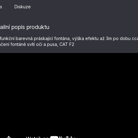
s
Diskuze
ailní popis produktu
ifunkční barevná práskající fontána, výška efektu až 3m po dobu cc
čení fontáně svítí oči a pusa, CAT F2