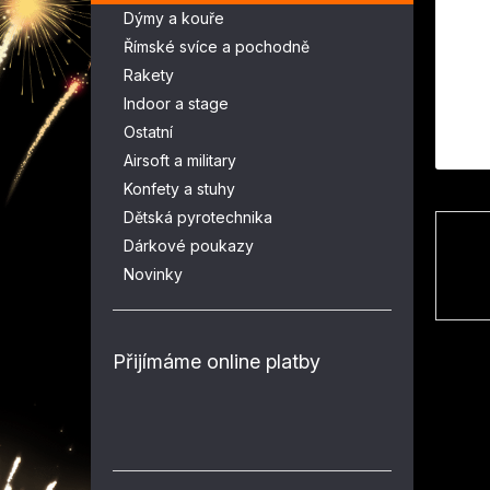
n
Dýmy a kouře
e
Římské svíce a pochodně
l
Rakety
Indoor a stage
Ostatní
Airsoft a military
Konfety a stuhy
Dětská pyrotechnika
Dárkové poukazy
Novinky
Přijímáme online platby