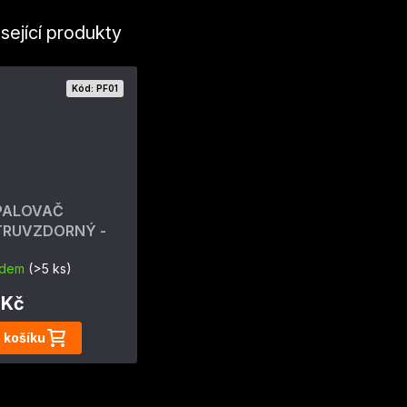
sející produkty
Kód:
PF01
PALOVAČ
TRUVZDORNÝ -
ostrojný 4 min
adem
(>5 ks)
 Kč
 košíku