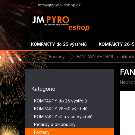
Přejít
info@jmpyro-eshop.cz
na
obsah
KOMPAKTY do 25 výstřelů
KOMPAKTY 26-50
Domů
Fontány
FANTASY SHOW II - multifunk
P
FAN
o
s
Průměr
Neoho
Přeskočit
t
hodnoc
Kategorie
kategorie
r
produk
a
je
KOMPAKTY do 25 výstřelů
n
0,0
KOMPAKTY 26-50 výstřelů
z
n
5
KOMPAKTY 51 a více výstřelů
í
hvězdič
p
Petardy a dělobuchy
a
Fontány