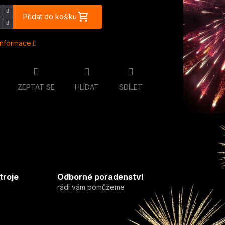
Přidat do košíku
 informace
ZEPTAT SE
HLÍDAT
SDÍLET
troje
Odborné poradenství
rádi vám pomůžeme