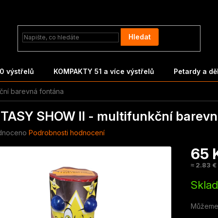
Hledat
 výstřelů
KOMPAKTY 51 a více výstřelů
Petardy a d
ční barevná fontána
TASY SHOW II - multifunkční barevn
né
dnoceno
Podrobnosti hodnocení
ení
65 
tu
≈ 2.83 €
Měrná
Skla
cena:
ek.
Můžeme 