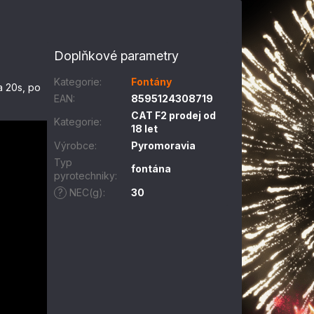
Doplňkové parametry
Kategorie
:
Fontány
a 20s, po
EAN
:
8595124308719
CAT F2 prodej od
Kategorie
:
18 let
Výrobce
:
Pyromoravia
Typ
fontána
pyrotechniky
:
?
NEC(g)
:
30