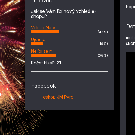
Dotazník
Popi
Jak se Vám líbí nový vzhled e-
shopu?
Det
Velmi pěkný
(43%)
mult
Ujde to
skon
(19%)
Nelíbí se mi
(38%)
Počet hlasů:
21
Facebook
eshop JM Pyro