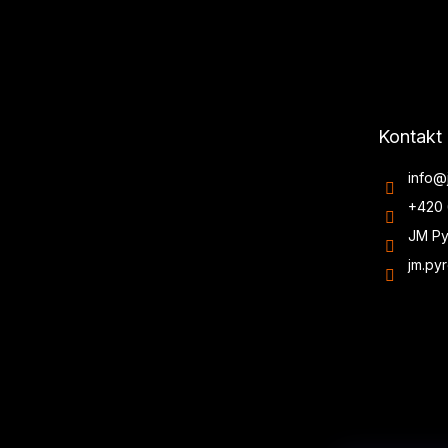
Kontakt
info
@
+420 
JM Py
jm.py