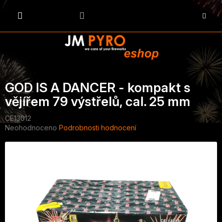
Přejít
na
NÁKU
obsah
KOŠÍK
GOD IS A DANCER - kompakt s
vějířem 79 výstřelů, cal. 25 mm
CE13012
Průměrné
Neohodnoceno
Podrobnosti hodnocení
hodnocení
produktu
je
0,0
z
5
hvězdiček.