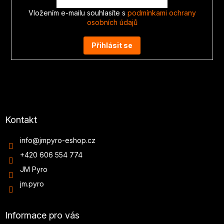
Vložením e-mailu souhlasíte s
podmínkami ochrany
osobních údajů
Přihlásit se
Kontakt
info
@
jmpyro-eshop.cz
+420 606 554 774
JM Pyro
jm.pyro
Informace pro vás