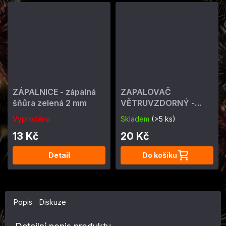
ZÁPALNICE - zápalná
ZAPALOVAČ
šňůra zelená 2 mm
VĚTRUVZDORNÝ -
ohňostrojný 4 min
Vyprodáno
Skladem
(>5 ks)
13 Kč
20 Kč
Detail
Do košíku
Popis
Diskuze