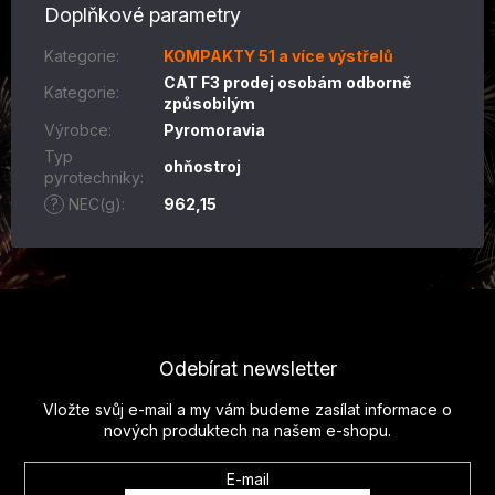
Doplňkové parametry
Kategorie
:
KOMPAKTY 51 a více výstřelů
CAT F3 prodej osobám odborně
Kategorie
:
způsobilým
Výrobce
:
Pyromoravia
Typ
ohňostroj
pyrotechniky
:
?
NEC(g)
:
962,15
Z
á
p
Odebírat newsletter
a
t
Vložte svůj e-mail a my vám budeme zasílat informace o
í
nových produktech na našem e-shopu.
E-mail