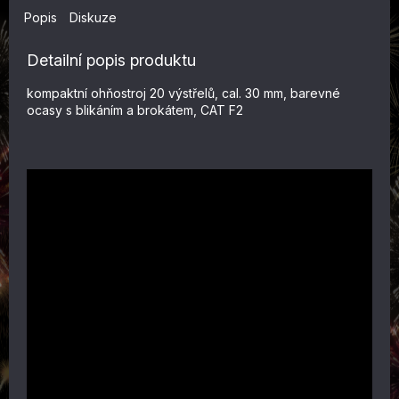
Popis
Diskuze
Detailní popis produktu
kompaktní ohňostroj 20 výstřelů, cal. 30 mm, barevné
ocasy s blikáním a brokátem, CAT F2