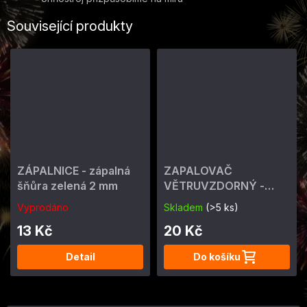
Související produkty
ZÁPALNICE - zápalná
ZAPALOVAČ
šňůra zelená 2 mm
VĚTRUVZDORNÝ -
ohňostrojný 4 min
Vyprodáno
Skladem
(>5 ks)
13 Kč
20 Kč
Detail
Do košíku