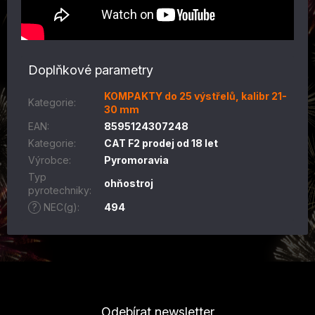
Doplňkové parametry
KOMPAKTY do 25 výstřelů, kalibr 21-
Kategorie
:
30 mm
EAN
:
8595124307248
Kategorie
:
CAT F2 prodej od 18 let
Výrobce
:
Pyromoravia
Typ
ohňostroj
pyrotechniky
:
?
NEC(g)
:
494
Z
á
p
Odebírat newsletter