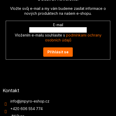
a
t
Vložte svůj e-mail a my vám budeme zasílat informace o
í
nových produktech na našem e-shopu.
E-mail
Vložením e-mailu souhlasíte s
podmínkami ochrany
osobních údajů
Přihlásit se
Kontakt
info
@
jmpyro-eshop.cz
+420 606 554 774