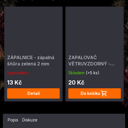
ZÁPALNICE - zápalná
ZAPALOVAČ
šňůra zelená 2 mm
VĚTRUVZDORNÝ -
ohňostrojný 4 min
Vyprodáno
Skladem
(>5 ks)
13 Kč
20 Kč
Detail
Do košíku
Popis
Diskuze