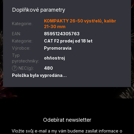
Doplňkové parametry
KOMPAKTY 26-50 výstřelů, kalibr
Kategorie
:
21-30 mm
EAN
:
8595124305763
Kategorie
:
CAT F2 prodej od 18 let
Výrobce
:
Pyromoravia
Typ
ohňostroj
pyrotechniky
:
?
NEC(g)
:
480
Položka byla vyprodána…
Z
á
p
Odebírat newsletter
a
t
Vložte svůj e-mail a my vám budeme zasílat informace o