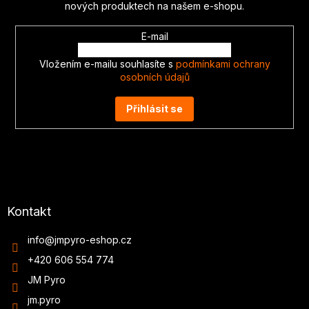
í
nových produktech na našem e-shopu.
E-mail
Vložením e-mailu souhlasíte s
podmínkami ochrany
osobních údajů
Přihlásit se
Kontakt
info
@
jmpyro-eshop.cz
+420 606 554 774
JM Pyro
jm.pyro