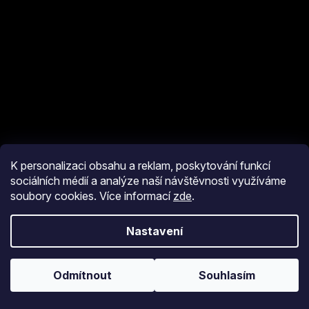
K personalizaci obsahu a reklam, poskytování funkcí
sociálních médií a analýze naší návštěvnosti využíváme
soubory cookies. Více informací
zde
.
Vytvořil Shoptet
Nastavení
Copyright 2026
eshop JM Pyro
. Všechna práva vyhrazena.
Upravit
nastavení cookies
Odmítnout
Souhlasím
Používáme
ověření věku Adulto