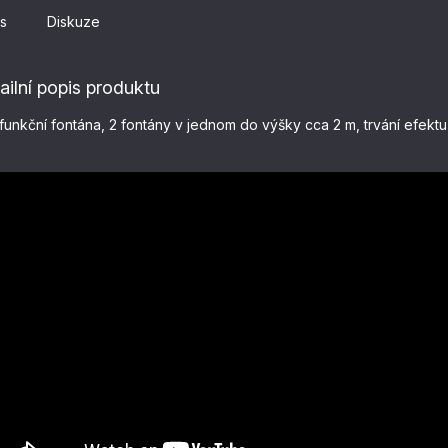
s
Diskuze
ailní popis produktu
ifunkční fontána, 2 fontány v jednom do výšky cca 2 m, trvání efekt