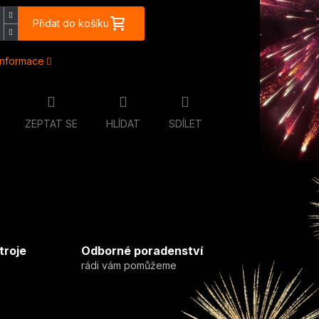
Přidat do košíku
 informace
ZEPTAT SE
HLÍDAT
SDÍLET
troje
Odborné poradenství
rádi vám pomůžeme