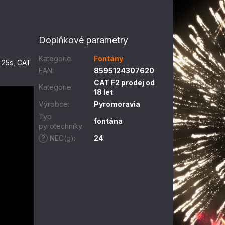
Doplňkové parametry
Kategorie
:
Fontány
u 25s, CAT
EAN
:
8595124307620
CAT F2 prodej od
Kategorie
:
18 let
Výrobce
:
Pyromoravia
Typ
fontána
pyrotechniky
:
?
NEC(g)
:
24