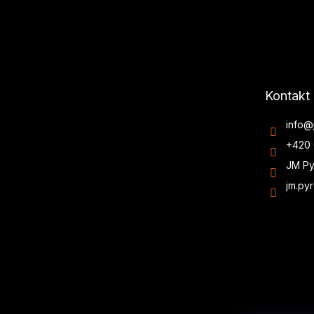
Kontakt
info
@
+420 
JM Py
jm.py