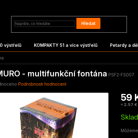
Hledat
 výstřelů
KOMPAKTY 51 a více výstřelů
Petardy a d
na
URO - multifunkční fontána
PSF2-FS007
né
dnoceno
Podrobnosti hodnocení
ení
59 
tu
≈ 2.57 €
Měrná
Skla
cena:
ek.
Můžeme 