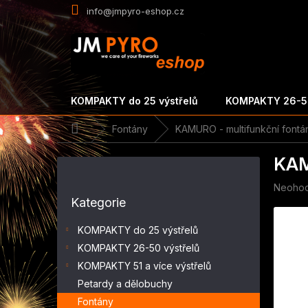
Přejít
info@jmpyro-eshop.cz
na
obsah
KOMPAKTY do 25 výstřelů
KOMPAKTY 26-50
Domů
Fontány
KAMURO - multifunkční fontá
P
KAM
o
s
Průměr
Neoho
Přeskočit
t
hodnoc
Kategorie
kategorie
r
produk
a
je
KOMPAKTY do 25 výstřelů
n
0,0
KOMPAKTY 26-50 výstřelů
z
n
5
KOMPAKTY 51 a více výstřelů
í
hvězdič
p
Petardy a dělobuchy
a
Fontány