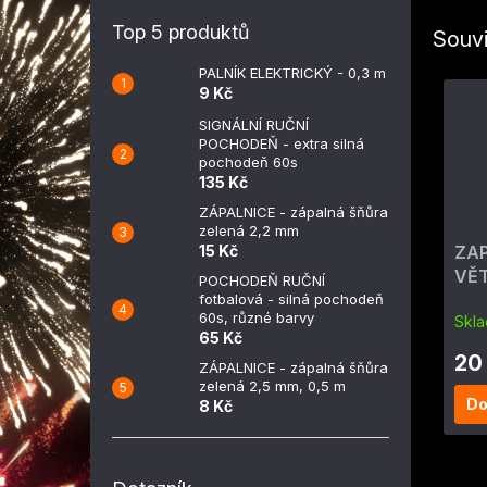
Top 5 produktů
Souvi
PALNÍK ELEKTRICKÝ - 0,3 m
9 Kč
SIGNÁLNÍ RUČNÍ
POCHODEŇ - extra silná
pochodeň 60s
135 Kč
ZÁPALNICE - zápalná šňůra
zelená 2,2 mm
15 Kč
ZA
VĚ
POCHODEŇ RUČNÍ
ohň
fotbalová - silná pochodeň
60s, různé barvy
Skl
65 Kč
20
ZÁPALNICE - zápalná šňůra
zelená 2,5 mm, 0,5 m
Do
8 Kč