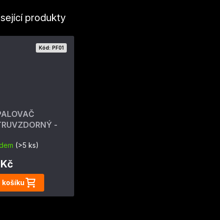
sející produkty
Kód:
PF01
PALOVAČ
TRUVZDORNÝ -
ostrojný 4 min
adem
(>5 ks)
 Kč
 košíku