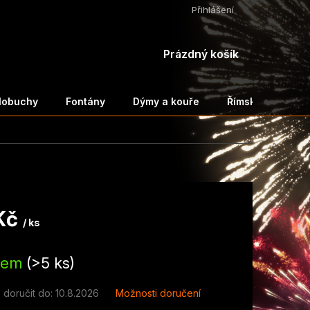
Přihlášení
NÁKUPNÍ
Prázdný košík
KOŠÍK
ělobuchy
Fontány
Dýmy a kouře
Římské svíce a 
Kč
/ ks
dem
(>5 ks)
doručit do:
10.8.2026
Možnosti doručení