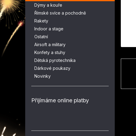
n
Dýmy a kouře
e
Římské svíce a pochodně
l
Rakety
Indoor a stage
Ostatní
Airsoft a military
Konfety a stuhy
Dětská pyrotechnika
Dárkové poukazy
Novinky
Přijímáme online platby