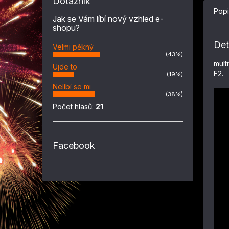
Dotazník
Popi
Jak se Vám líbí nový vzhled e-
shopu?
Det
Velmi pěkný
(43%)
mult
Ujde to
F2.
(19%)
Nelíbí se mi
(38%)
Počet hlasů:
21
Facebook