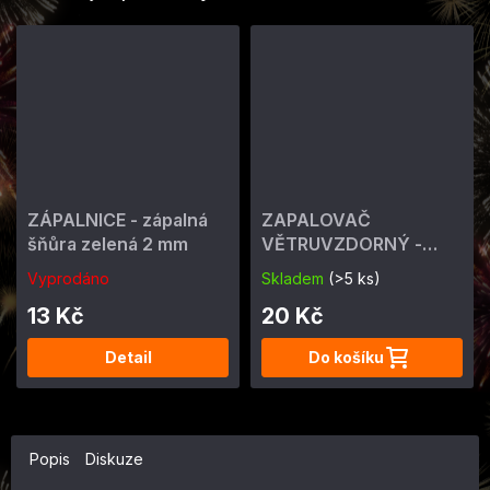
ZÁPALNICE - zápalná
ZAPALOVAČ
šňůra zelená 2 mm
VĚTRUVZDORNÝ -
ohňostrojný 4 min
Vyprodáno
Skladem
(>5 ks)
13 Kč
20 Kč
Detail
Do košíku
Popis
Diskuze