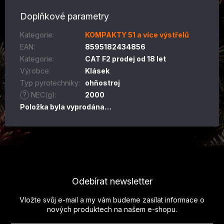
Doplňkové parametry
Kategorie
:
KOMPAKTY 51 a více výstřelů
EAN
:
8595182434856
Kategorie
:
CAT F2 prodej od 18 let
Výrobce
:
Klásek
Typ pyrotechniky
:
ohňostroj
?
NEC(g)
:
2000
Položka byla vyprodána…
Z
á
p
Odebírat newsletter
a
t
Vložte svůj e-mail a my vám budeme zasílat informace o
í
nových produktech na našem e-shopu.