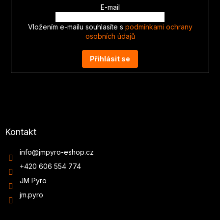
E-mail
Vložením e-mailu souhlasíte s
podmínkami ochrany
osobních údajů
Přihlásit se
Kontakt
info
@
jmpyro-eshop.cz
+420 606 554 774
JM Pyro
jm.pyro