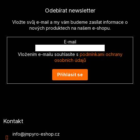
p
Odebírat newsletter
a
t
Vložte svůj e-mail a my vám budeme zasílat informace o
í
nových produktech na našem e-shopu.
E-mail
Vložením e-mailu souhlasíte s
podmínkami ochrany
osobních údajů
Přihlásit se
Kontakt
info
@
jmpyro-eshop.cz