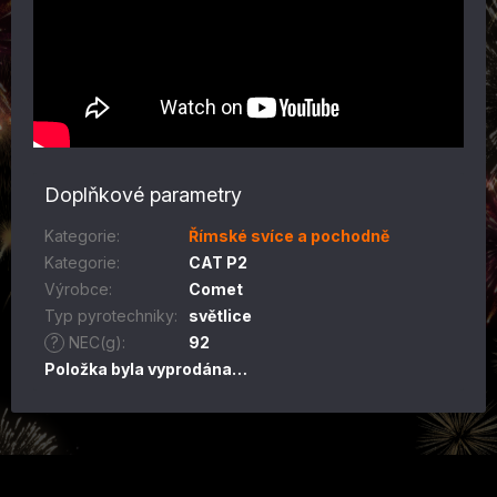
Doplňkové parametry
Kategorie
:
Římské svíce a pochodně
Kategorie
:
CAT P2
Výrobce
:
Comet
Typ pyrotechniky
:
světlice
?
NEC(g)
:
92
Položka byla vyprodána…
Z
á