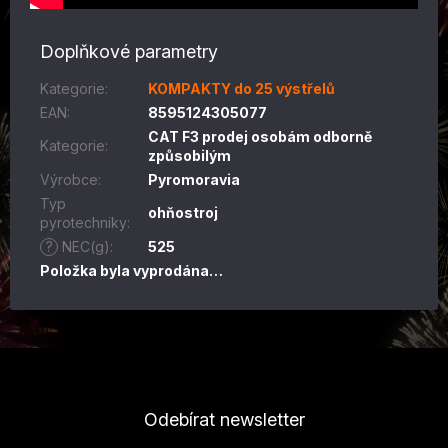
Doplňkové parametry
Kategorie
:
KOMPAKTY do 25 výstřelů
EAN
:
8595124305077
CAT F3 prodej osobám odborně
Kategorie
:
způsobilým
Výrobce
:
Pyromoravia
Typ
ohňostroj
pyrotechniky
:
?
NEC(g)
:
525
Položka byla vyprodána…
Z
á
p
Odebírat newsletter
a
t