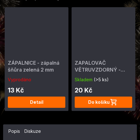
ZÁPALNICE - zápalná
ZAPALOVAČ
šňůra zelená 2 mm
VĚTRUVZDORNÝ -
ohňostrojný 4 min
Vyprodáno
Skladem
(>5 ks)
13 Kč
20 Kč
Detail
Do košíku
Popis
Diskuze