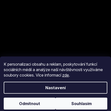
K personalizaci obsahu a reklam, poskytování funkcí
sociálních médií a analýze naší návštěvnosti využíváme
soubory cookies. Více informací
zde
.
Vytvořil Shoptet
Nastavení
Copyright 2026
eshop JM Pyro
. Všechna práva vyhrazena.
Upravit
nastavení cookies
Odmítnout
Souhlasím
Používáme
ověření věku Adulto