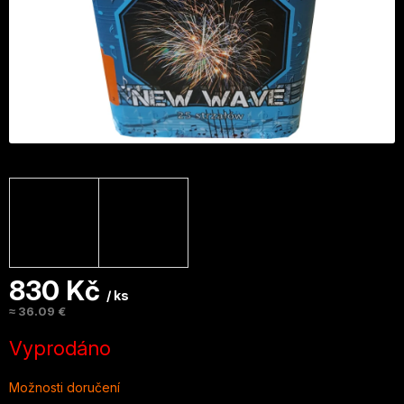
830 Kč
/ ks
≈ 36.09 €
Měrná
Vyprodáno
cena:
Možnosti doručení