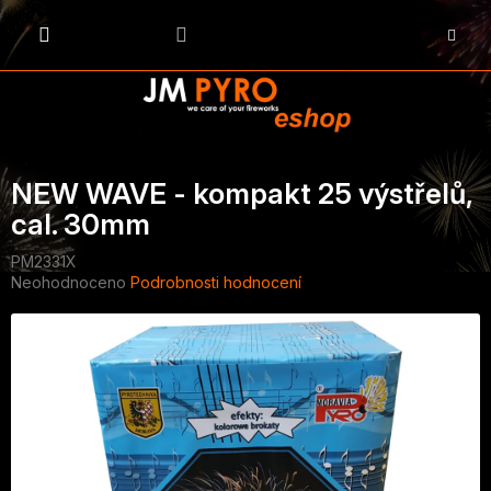
Přejít
na
NÁKU
obsah
KOŠÍK
NEW WAVE - kompakt 25 výstřelů,
cal. 30mm
PM2331X
Průměrné
Neohodnoceno
Podrobnosti hodnocení
hodnocení
produktu
je
0,0
z
5
hvězdiček.