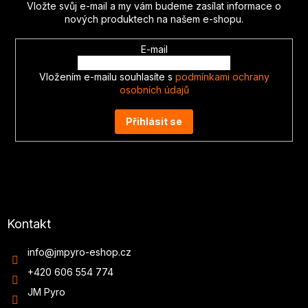
Vložte svůj e-mail a my vám budeme zasílat informace o
í
nových produktech na našem e-shopu.
E-mail
Vložením e-mailu souhlasíte s
podmínkami ochrany
osobních údajů
Přihlásit se
Kontakt
info
@
jmpyro-eshop.cz
+420 606 554 774
JM Pyro