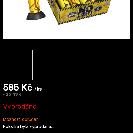
585 Kč
/ ks
≈ 25.43 €
Měrná
Vyprodáno
cena:
Možnosti doručení
Položka byla vyprodána…