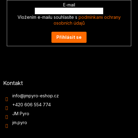
E-mail
Vložením e-mailu souhlasíte s
podmínkami ochrany
osobních údajů
Přihlásit se
Kontakt
info
@
jmpyro-eshop.cz
+420 606 554 774
JM Pyro
jm.pyro