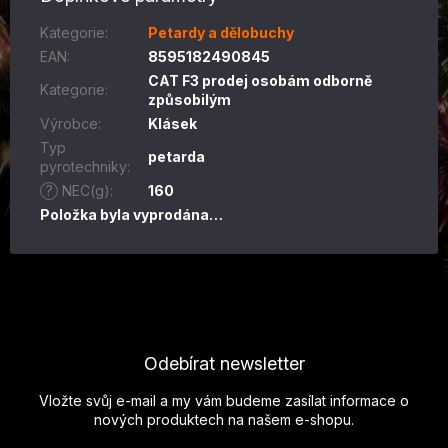
Kategorie
:
Petardy a dělobuchy
EAN
:
8595182490845
CAT F3 prodej osobám odborně
Kategorie
:
způsobilým
Výrobce
:
Klásek
Typ
petarda
pyrotechniky
:
?
NEC(g)
:
160
Položka byla vyprodána…
Z
á
p
Odebírat newsletter
a
t
Vložte svůj e-mail a my vám budeme zasílat informace o
í
nových produktech na našem e-shopu.