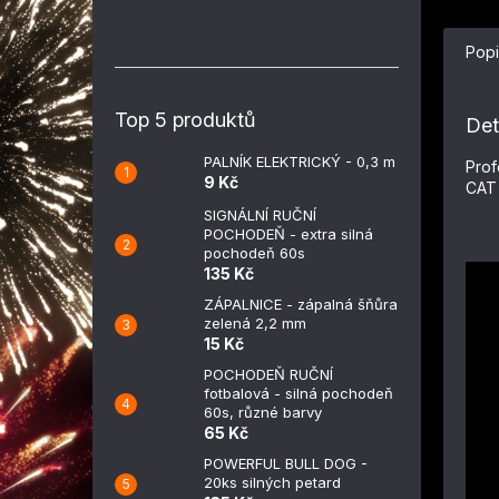
Popi
Top 5 produktů
Det
PALNÍK ELEKTRICKÝ - 0,3 m
Prof
9 Kč
CAT 
SIGNÁLNÍ RUČNÍ
POCHODEŇ - extra silná
pochodeň 60s
135 Kč
ZÁPALNICE - zápalná šňůra
zelená 2,2 mm
15 Kč
POCHODEŇ RUČNÍ
fotbalová - silná pochodeň
60s, různé barvy
65 Kč
POWERFUL BULL DOG -
20ks silných petard