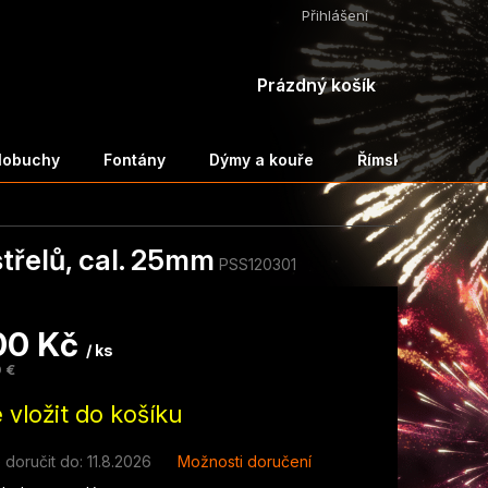
Přihlášení
NÁKUPNÍ
Prázdný košík
KOŠÍK
ělobuchy
Fontány
Dýmy a kouře
Římské svíce a 
řelů, cal. 25mm
PSS120301
00 Kč
/ ks
 €
 vložit do košíku
doručit do:
11.8.2026
Možnosti doručení