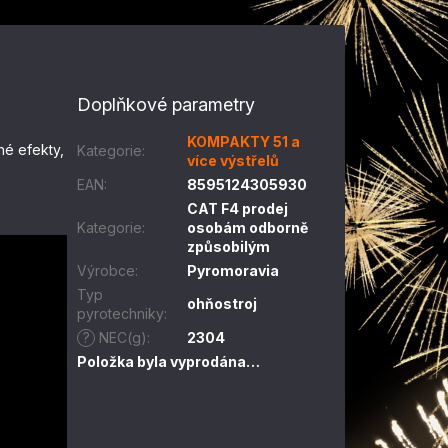
Doplňkové parametry
KOMPAKTY 51 a
né efekty,
Kategorie
:
více výstřelů
EAN
:
8595124305930
CAT F4 prodej
Kategorie
:
osobám odborně
způsobilým
Výrobce
:
Pyromoravia
Typ
ohňostroj
pyrotechniky
:
?
NEC(g)
:
2304
Položka byla vyprodána…