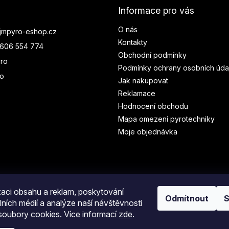
Informace pro vás
O nás
jmpyro-eshop.cz
Kontakty
606 554 774
Obchodní podmínky
ro
Podmínky ochrany osobních úda
ro
Jak nakupovat
Reklamace
Hodnocení obchodu
Mapa omezení pyrotechniky
Moje objednávka
zaci obsahu a reklam, poskytování
Odmítnout
S
lních médií a analýze naší návštěvnosti
oubory cookies. Více informací
zde
.
.
Upravit nastavení cookies