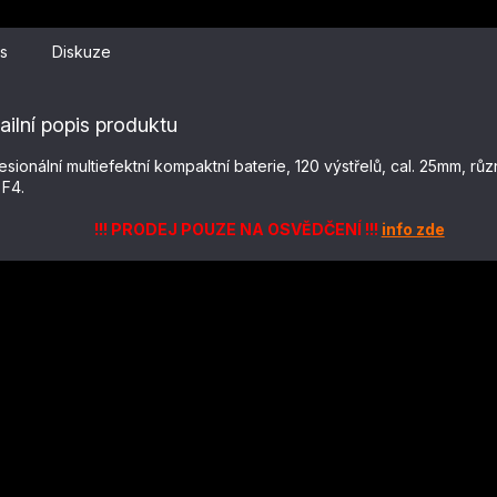
s
Diskuze
ailní popis produktu
esionální multiefektní kompaktní baterie, 120 výstřelů, cal. 25mm, růz
F4.
!!! PRODEJ POUZE NA OSVĚDČENÍ !!!
info zde