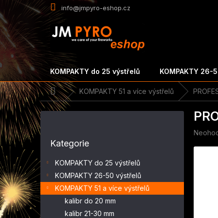
Přejít
info@jmpyro-eshop.cz
na
obsah
KOMPAKTY do 25 výstřelů
KOMPAKTY 26-50
Domů
KOMPAKTY 51 a více výstřelů
PROFESS
P
PRO
o
s
Průměr
Neoho
Přeskočit
t
hodnoc
Kategorie
kategorie
r
produk
a
je
KOMPAKTY do 25 výstřelů
n
0,0
KOMPAKTY 26-50 výstřelů
z
n
5
KOMPAKTY 51 a více výstřelů
í
hvězdič
p
kalibr do 20 mm
a
kalibr 21-30 mm