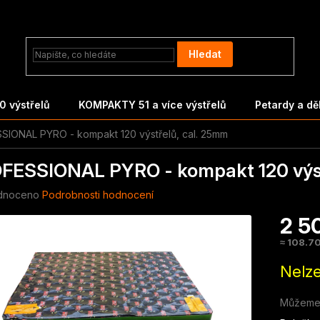
Hledat
 výstřelů
KOMPAKTY 51 a více výstřelů
Petardy a d
IONAL PYRO - kompakt 120 výstřelů, cal. 25mm
FESSIONAL PYRO - kompakt 120 výst
né
dnoceno
Podrobnosti hodnocení
ení
2 5
tu
≈ 108.70
Měrná
Nelze
cena:
ek.
Můžeme 