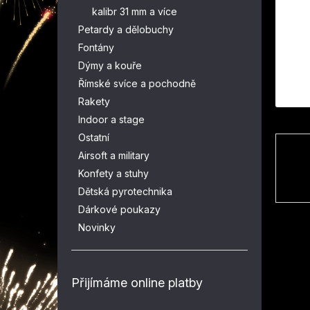
n
kalibr 31 mm a více
e
Petardy a dělobuchy
l
Fontány
Dýmy a kouře
Římské svíce a pochodně
Rakety
Indoor a stage
Ostatní
Airsoft a military
Konfety a stuhy
Dětská pyrotechnika
Dárkové poukazy
Novinky
Přijímáme online platby