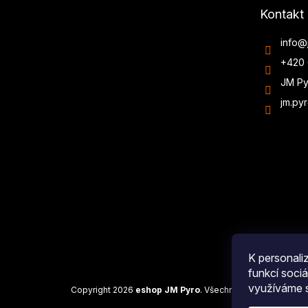
Kontakt
info
@
+420 
JM Py
jm.py
K personali
funkcí sociá
využíváme s
Copyright 2026
eshop JM Pyro
. Všechna práva vyhrazena