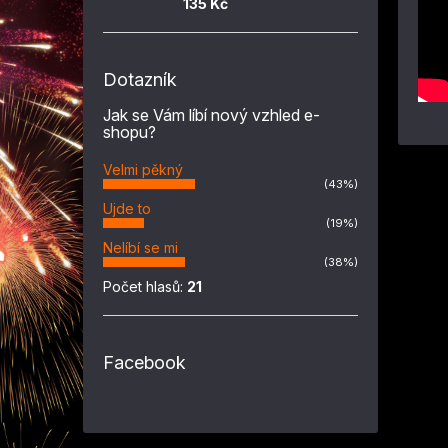
135 Kč
Dotazník
Jak se Vám líbí nový vzhled e-
shopu?
Velmi pěkný
(43%)
Ujde to
(19%)
Nelíbí se mi
(38%)
Počet hlasů:
21
Facebook