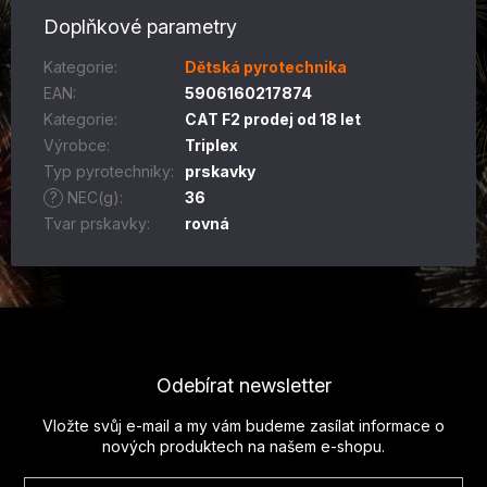
Doplňkové parametry
Kategorie
:
Dětská pyrotechnika
EAN
:
5906160217874
Kategorie
:
CAT F2 prodej od 18 let
Výrobce
:
Triplex
Typ pyrotechniky
:
prskavky
?
NEC(g)
:
36
Tvar prskavky
:
rovná
Z
á
p
Odebírat newsletter
a
t
Vložte svůj e-mail a my vám budeme zasílat informace o
í
nových produktech na našem e-shopu.