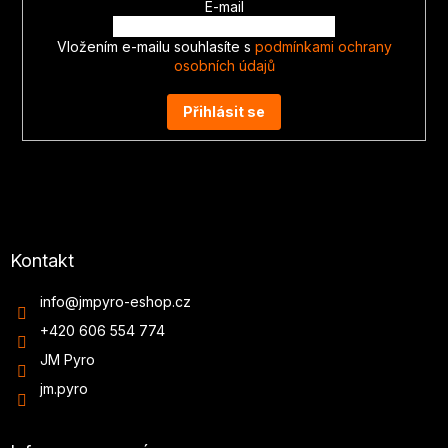
E-mail
Vložením e-mailu souhlasíte s
podmínkami ochrany
osobních údajů
Přihlásit se
Kontakt
info
@
jmpyro-eshop.cz
+420 606 554 774
JM Pyro
jm.pyro