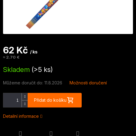
62 Kč
/ ks
≈ 2.70 €
Měrná
Skladem
(>5 ks)
cena:
Můžeme doručit do:
11.8.2026
Možnosti doručení
Přidat do košíku
Detailní informace