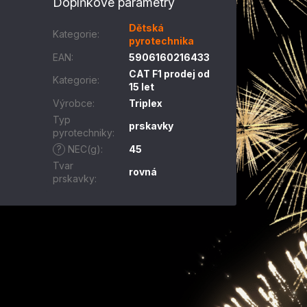
Doplňkové parametry
Dětská
Kategorie
:
pyrotechnika
EAN
:
5906160216433
CAT F1 prodej od
Kategorie
:
15 let
Výrobce
:
Triplex
Typ
prskavky
pyrotechniky
:
?
NEC(g)
:
45
Tvar
rovná
prskavky
: