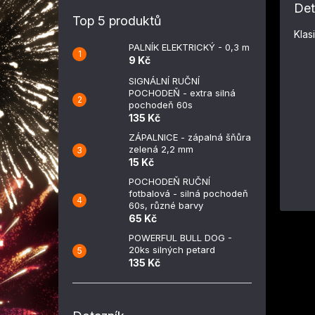
Det
Top 5 produktů
Klas
PALNÍK ELEKTRICKÝ - 0,3 m
9 Kč
SIGNÁLNÍ RUČNÍ
POCHODEŇ - extra silná
pochodeň 60s
135 Kč
ZÁPALNICE - zápalná šňůra
zelená 2,2 mm
15 Kč
POCHODEŇ RUČNÍ
fotbalová - silná pochodeň
60s, různé barvy
65 Kč
POWERFUL BULL DOG -
20ks silných petard
135 Kč