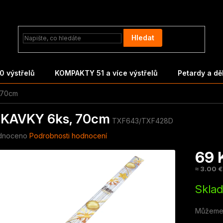
Hledat
 výstřelů
KOMPAKTY 51 a více výstřelů
Petardy a d
 70cm
KAVKY 6ks, 70cm
TXF643/TXF428D
né
dnoceno
Podrobnosti hodnocení
ení
69 
tu
≈ 3.00 €
Měrná
Skla
cena:
ek.
Můžeme 