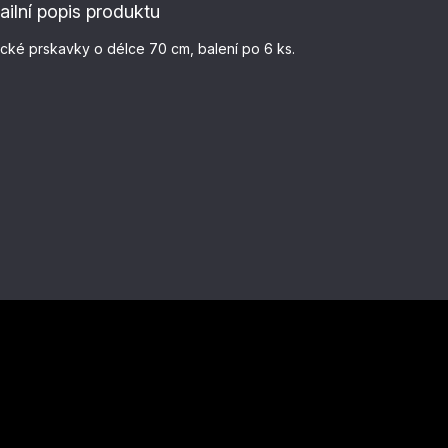
ailní popis produktu
ické prskavky o délce 70 cm, balení po 6 ks.