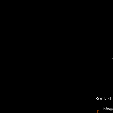
a
t
í
Kontakt
info
@