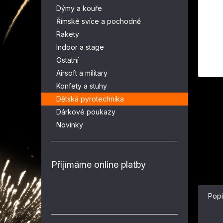
n
Dýmy a kouře
e
Římské svíce a pochodně
l
Rakety
Indoor a stage
Ostatní
Airsoft a military
Konfety a stuhy
Dětská pyrotechnika
Dárkové poukazy
Novinky
Přijímáme online platby
Popi