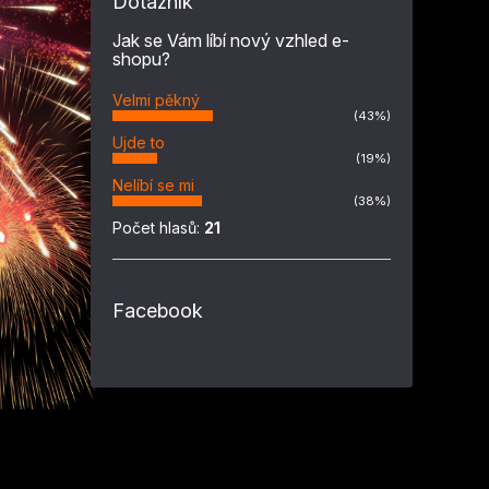
Dotazník
Jak se Vám líbí nový vzhled e-
shopu?
Velmi pěkný
(43%)
Ujde to
(19%)
Nelíbí se mi
(38%)
Počet hlasů:
21
Facebook
Z
á
p