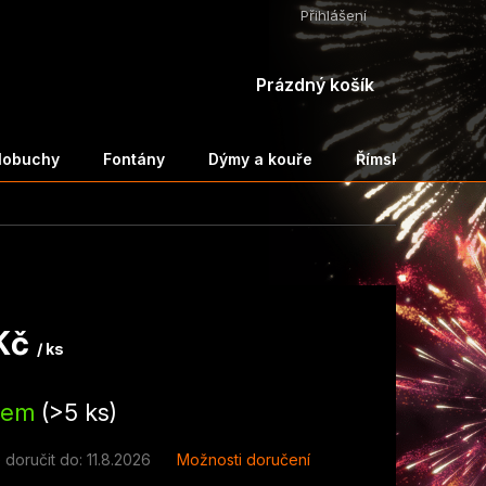
Přihlášení
NÁKUPNÍ
Prázdný košík
KOŠÍK
ělobuchy
Fontány
Dýmy a kouře
Římské svíce a 
Kč
/ ks
dem
(>5 ks)
doručit do:
11.8.2026
Možnosti doručení