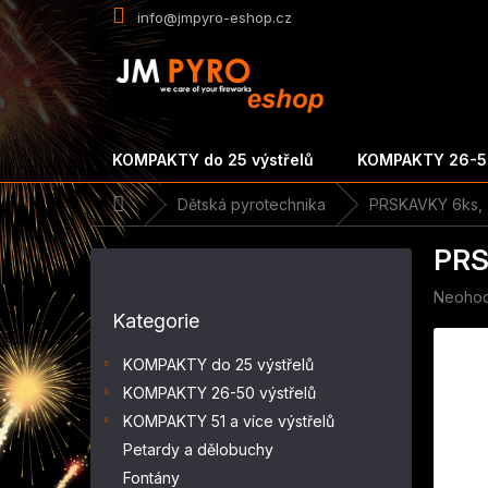
Přejít
info@jmpyro-eshop.cz
na
obsah
KOMPAKTY do 25 výstřelů
KOMPAKTY 26-50
Domů
Dětská pyrotechnika
PRSKAVKY 6ks,
P
PRS
o
s
Průměr
Neoho
Přeskočit
t
hodnoc
Kategorie
kategorie
r
produk
a
je
KOMPAKTY do 25 výstřelů
n
0,0
KOMPAKTY 26-50 výstřelů
z
n
5
KOMPAKTY 51 a více výstřelů
í
hvězdič
p
Petardy a dělobuchy
a
Fontány