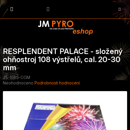
Přejít
na
NÁKU
obsah
KOŠÍK
RESPLENDENT PALACE - složený
ohňostroj 108 výstřelů, cal. 20-30
mm
45-108S-COM
Průměrné
Neohodnoceno
Podrobnosti hodnocení
hodnocení
produktu
je
0,0
z
5
hvězdiček.