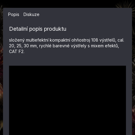
Popis
Diskuze
Detailní popis produktu
složený multiefektní kompaktní ohňostroj 108 výstřelů, cal.
20, 25, 30 mm, rychlé barevné výstřely s mixem efektů,
CAT F2.