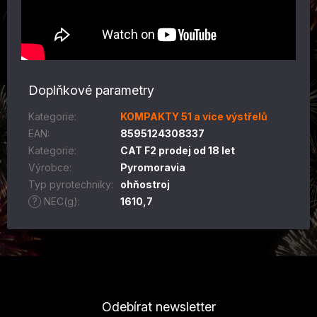
Doplňkové parametry
Kategorie
:
KOMPAKTY 51 a více výstřelů
EAN
:
8595124308337
Kategorie
:
CAT F2 prodej od 18 let
Výrobce
:
Pyromoravia
Typ pyrotechniky
:
ohňostroj
?
NEC(g)
:
1610,7
Z
á
p
Odebírat newsletter
a