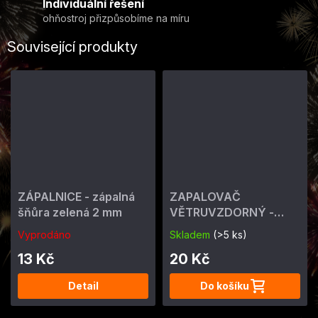
Individuální řešení
ohňostroj přizpůsobíme na míru
Související produkty
ZÁPALNICE - zápalná
ZAPALOVAČ
šňůra zelená 2 mm
VĚTRUVZDORNÝ -
ohňostrojný 4 min
Vyprodáno
Skladem
(>5 ks)
13 Kč
20 Kč
Detail
Do košíku