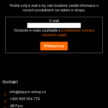
t
Vložte svůj e-mail a my vám budeme zasílat informace o
í
nových produktech na našem e-shopu.
E-mail
Vložením e-mailu souhlasíte s
podmínkami ochrany
osobních údajů
Přihlásit se
Kontakt
info
@
jmpyro-eshop.cz
+420 606 554 774
JM Pyro