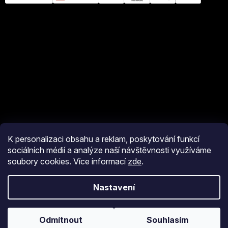
K personalizaci obsahu a reklam, poskytování funkcí
sociálních médií a analýze naší návštěvnosti využíváme
soubory cookies. Více informací
zde
.
Vytvořil Shoptet
Nastavení
Copyright 2026
eshop JM Pyro
. Všechna práva vyhrazena.
Upravit
nastavení cookies
Odmítnout
Souhlasím