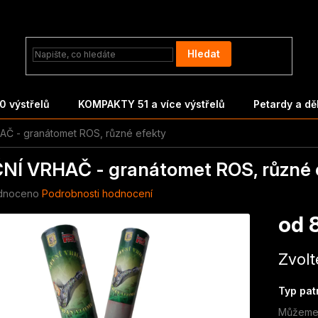
Hledat
 výstřelů
KOMPAKTY 51 a více výstřelů
Petardy a d
Č - granátomet ROS, různé efekty
NÍ VRHAČ - granátomet ROS, různé 
né
dnoceno
Podrobnosti hodnocení
ení
od
tu
Měrná
Zvolt
cena:
ek.
Typ pat
Můžeme 