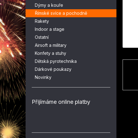
n
Dýmy a kouře
e
Římské svíce a pochodně
l
Rakety
Indoor a stage
Ostatní
Airsoft a military
Konfety a stuhy
Dětská pyrotechnika
Dárkové poukazy
Novinky
Přijímáme online platby