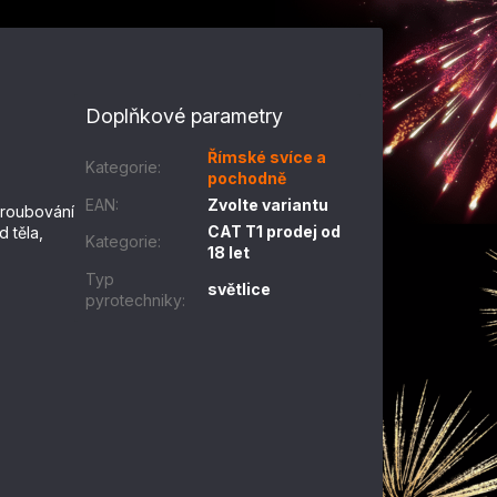
Doplňkové parametry
Římské svíce a
Kategorie
:
pochodně
EAN
:
Zvolte variantu
dšroubování
CAT T1 prodej od
 těla,
Kategorie
:
18 let
Typ
světlice
pyrotechniky
: