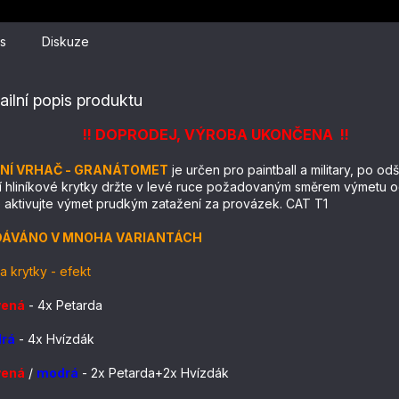
s
Diskuze
ailní popis produktu
!! DOPRODEJ, VÝROBA UKONČENA !!
NÍ VRHAČ - GRANÁTOMET
je určen pro paintball a military, po o
í hliníkové krytky držte v levé ruce požadovaným směrem výmetu od
 aktivujte výmet prudkým zatažení za provázek. CAT T1
ÁVÁNO V MNOHA VARIANTÁCH
a krytky
 - 
efekt
vená
 - 
4x Petarda
rá
- 4x Hvízdák
vená
/
modrá
 - 
2x Petarda+2x Hvízdák