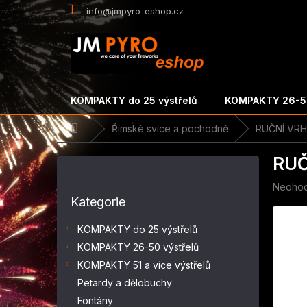
Přejít
info@jmpyro-eshop.cz
na
obsah
KOMPAKTY do 25 výstřelů
KOMPAKTY 26-50
Domů
Římské svíce a pochodně
RUČNÍ VRHA
P
RUČ
o
s
Průměr
Neoho
Přeskočit
t
hodnoc
Kategorie
kategorie
r
produk
a
je
KOMPAKTY do 25 výstřelů
n
0,0
KOMPAKTY 26-50 výstřelů
z
n
5
KOMPAKTY 51 a více výstřelů
í
hvězdič
p
Petardy a dělobuchy
a
Fontány