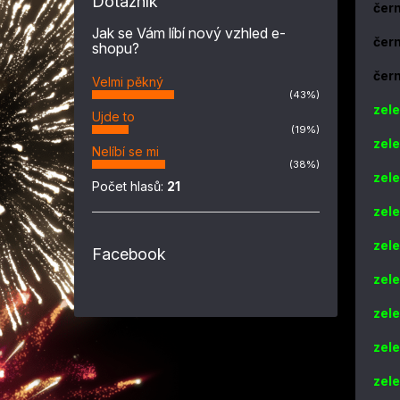
Dotazník
čer
Jak se Vám líbí nový vzhled e-
čer
shopu?
čer
Velmi pěkný
(43%)
zel
Ujde to
(19%)
zel
Nelíbí se mi
(38%)
zel
Počet hlasů:
21
zel
zel
Facebook
zel
zel
zel
zel