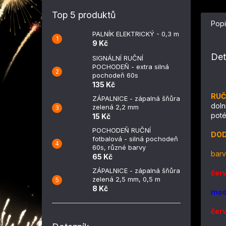
Top 5 produktů
Popi
PALNÍK ELEKTRICKÝ - 0,3 m
9 Kč
Det
SIGNÁLNÍ RUČNÍ
POCHODEŇ - extra silná
pochodeň 60s
135 Kč
RUČ
ZÁPALNICE - zápalná šňůra
doln
zelená 2,2 mm
poté
15 Kč
POCHODEŇ RUČNÍ
DOD
fotbalová - silná pochodeň
60s, různé barvy
barv
65 Kč
ZÁPALNICE - zápalná šňůra
čer
zelená 2,5 mm, 0,5 m
8 Kč
mod
čer