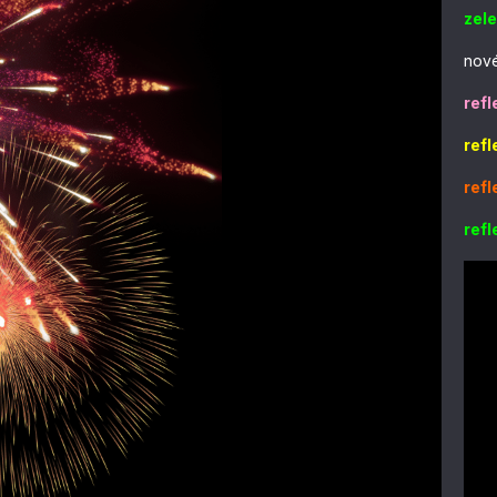
zel
nové
refl
refl
refl
refl