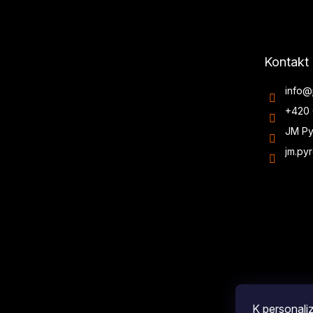
Kontakt
info
@
+420 
JM Py
jm.py
K personali