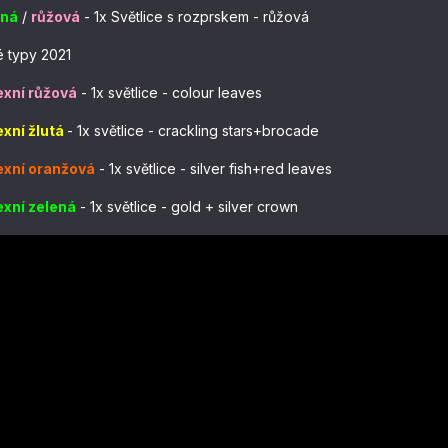
ená
/
růžová
 - 
1x Světlice s rozprskem - růžová
 typy 2021
exní růžová
- 1x světlice - colour leaves
exní žlutá
- 1x světlice - crackling stars+brocade
exní oranžová
- 1x světlice - silver fish+red leaves
exní zelená
- 1x světlice - gold + silver crown