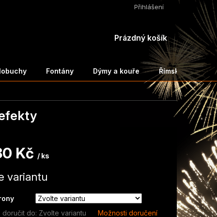
Přihlášení
NÁKUPNÍ
Prázdný košík
KOŠÍK
ělobuchy
Fontány
Dýmy a kouře
Římské svíce a 
efekty
80 Kč
/ ks
e variantu
rony
doručit do:
Zvolte variantu
Možnosti doručení