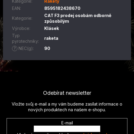
Kategorie
:
Rakety
EAN
:
8595182438670
CAT F3 prodej osobám odborně
Kategorie
:
způsobilým
Výrobce
:
Klásek
Typ
raketa
pyrotechniky
:
?
NEC(g)
:
90
Z
á
p
Odebírat newsletter
a
t
Vložte svůj e-mail a my vám budeme zasílat informace o
í
nových produktech na našem e-shopu.
E-mail