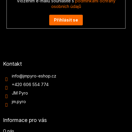
Vložením e-mailu souhlasíte s
podmínkami ochrany
osobních údajů
Přihlásit se
Kontakt
info
@
jmpyro-eshop.cz
+420 606 554 774
JM Pyro
jm.pyro
Informace pro vás
O nás