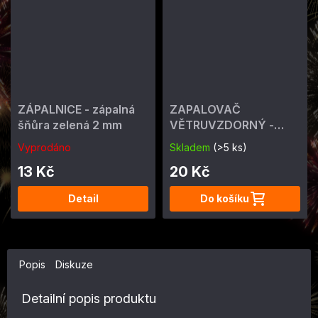
ZÁPALNICE - zápalná
ZAPALOVAČ
šňůra zelená 2 mm
VĚTRUVZDORNÝ -
ohňostrojný 4 min
Vyprodáno
Skladem
(>5 ks)
13 Kč
20 Kč
Detail
Do košíku
Popis
Diskuze
Detailní popis produktu