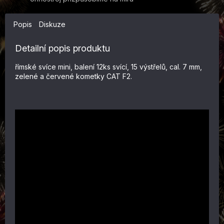
Popis
Diskuze
Detailní popis produktu
římské svíce mini, balení 12ks svící, 15 výstřelů, cal. 7 mm,
zelené a červené kometky CAT F2.