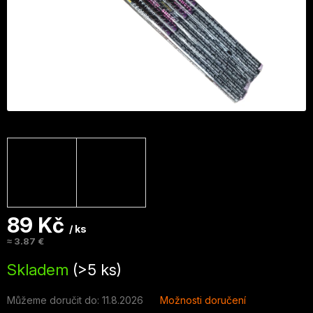
89 Kč
/ ks
≈ 3.87 €
Měrná
Skladem
(>5 ks)
cena:
Můžeme doručit do:
11.8.2026
Možnosti doručení