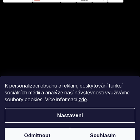
K personalizaci obsahu a reklam, poskytování funkcí
sociálních médií a analýze naší návštěvnosti využíváme
soubory cookies. Více informací
zde
.
Vytvořil Shoptet
Nastavení
Copyright 2026
eshop JM Pyro
. Všechna práva vyhrazena.
Upravit
nastavení cookies
Odmítnout
Souhlasím