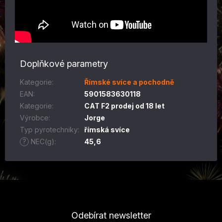
Doplňkové parametry
Kategorie
:
Římské svíce a pochodně
EAN
:
5901583630118
Kategorie
:
CAT F2 prodej od 18 let
Výrobce
:
Jorge
Typ pyrotechniky
:
římská svíce
?
NEC(g)
:
45,6
Z
á
p
Odebírat newsletter
a