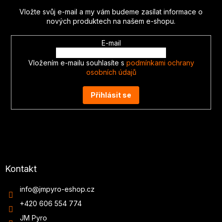
t
Vložte svůj e-mail a my vám budeme zasílat informace o
í
nových produktech na našem e-shopu.
E-mail
Vložením e-mailu souhlasíte s
podmínkami ochrany
osobních údajů
Přihlásit se
Kontakt
info
@
jmpyro-eshop.cz
+420 606 554 774
JM Pyro