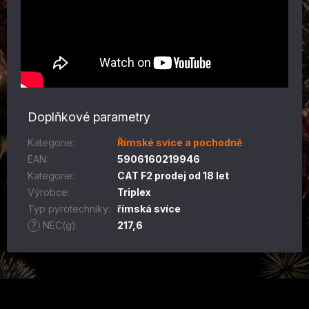
Doplňkové parametry
Kategorie
:
Římské svíce a pochodně
EAN
:
5906160219946
Kategorie
:
CAT F2 prodej od 18 let
Výrobce
:
Triplex
Typ pyrotechniky
:
římská svíce
?
NEC(g)
:
217,6
Z
á