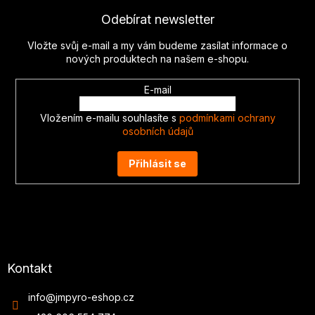
p
Odebírat newsletter
a
t
Vložte svůj e-mail a my vám budeme zasílat informace o
í
nových produktech na našem e-shopu.
E-mail
Vložením e-mailu souhlasíte s
podmínkami ochrany
osobních údajů
Přihlásit se
Kontakt
info
@
jmpyro-eshop.cz