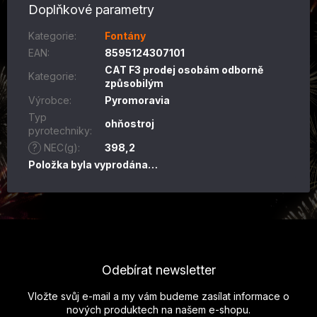
Doplňkové parametry
Kategorie
:
Fontány
EAN
:
8595124307101
CAT F3 prodej osobám odborně
Kategorie
:
způsobilým
Výrobce
:
Pyromoravia
Typ
ohňostroj
pyrotechniky
:
?
NEC(g)
:
398,2
Položka byla vyprodána…
Z
á
p
Odebírat newsletter
a
t
Vložte svůj e-mail a my vám budeme zasílat informace o
í
nových produktech na našem e-shopu.