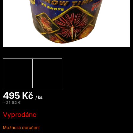
495 Kč
/ ks
≈ 21.52 €
Měrná
Vyprodáno
cena:
Možnosti doručení