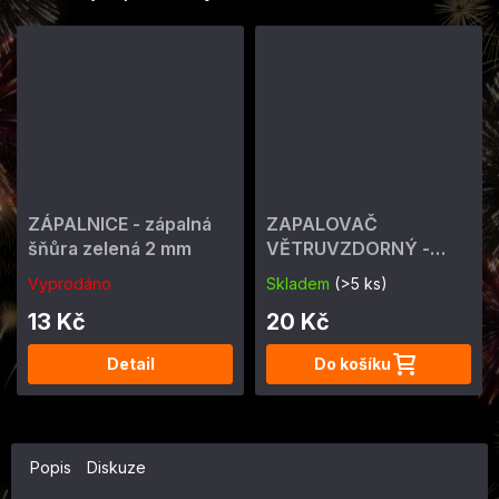
ZÁPALNICE - zápalná
ZAPALOVAČ
šňůra zelená 2 mm
VĚTRUVZDORNÝ -
ohňostrojný 4 min
Vyprodáno
Skladem
(>5 ks)
13 Kč
20 Kč
Detail
Do košíku
Popis
Diskuze