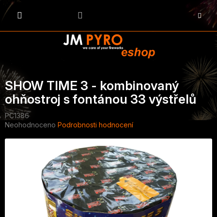
Přejít
na
NÁKU
obsah
KOŠÍK
SHOW TIME 3 - kombinovaný
ohňostroj s fontánou 33 výstřelů
PC1386
Průměrné
Neohodnoceno
Podrobnosti hodnocení
hodnocení
produktu
je
0,0
z
5
hvězdiček.