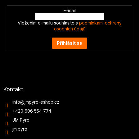
E-mail
Vložením e-mailu souhlasíte s
podmínkami ochrany
osobních údajů
Přihlásit se
Kontakt
info
@
jmpyro-eshop.cz
+420 606 554 774
JM Pyro
jm.pyro