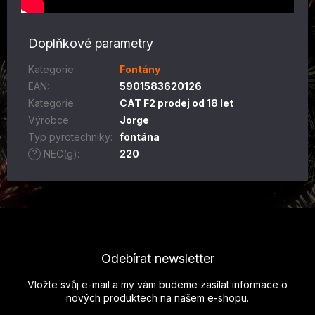
Doplňkové parametry
Kategorie
:
Fontány
EAN
:
5901583620126
Kategorie
:
CAT F2 prodej od 18 let
Výrobce
:
Jorge
Typ pyrotechniky
:
fontána
?
NEC(g)
:
220
Z
á
p
Odebírat newsletter
a
t
Vložte svůj e-mail a my vám budeme zasílat informace o
í
nových produktech na našem e-shopu.