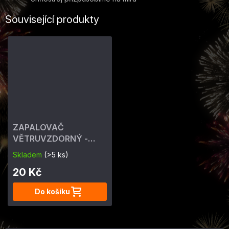
Související produkty
ZAPALOVAČ
VĚTRUVZDORNÝ -
ohňostrojný 4 min
Skladem
(>5 ks)
20 Kč
Do košíku