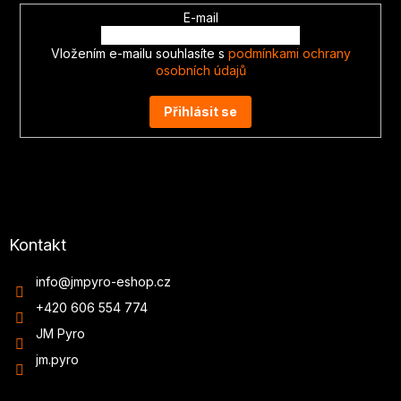
E-mail
Vložením e-mailu souhlasíte s
podmínkami ochrany
osobních údajů
Přihlásit se
Kontakt
info
@
jmpyro-eshop.cz
+420 606 554 774
JM Pyro
jm.pyro