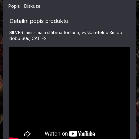
Popis
Diskuze
Detailní popis produktu
SILVER mini - malá stříbrná fontána, výška efektu 3m po
dobu 60s, CAT F2.