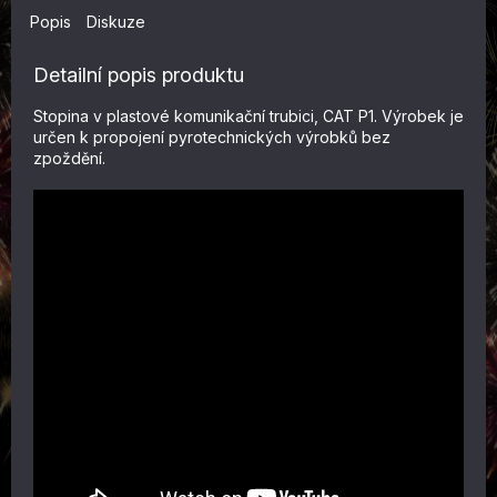
Popis
Diskuze
Detailní popis produktu
Stopina v plastové komunikační trubici, CAT P1. Výrobek je
určen k propojení pyrotechnických výrobků bez
zpoždění.