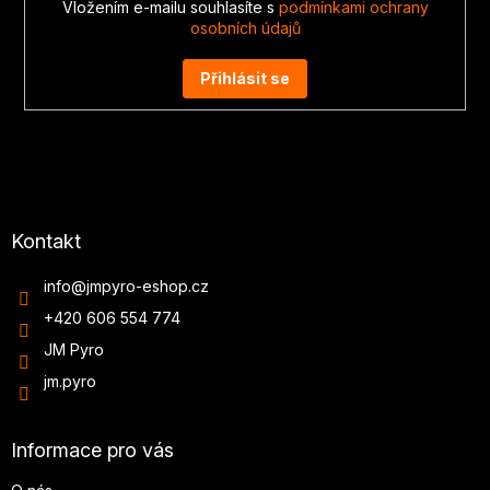
Vložením e-mailu souhlasíte s
podmínkami ochrany
osobních údajů
Přihlásit se
Kontakt
info
@
jmpyro-eshop.cz
+420 606 554 774
JM Pyro
jm.pyro
Informace pro vás