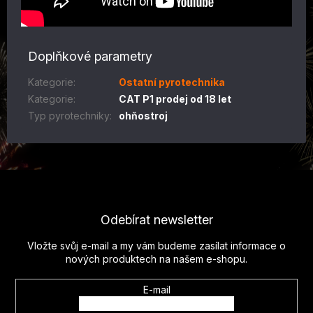
Doplňkové parametry
Kategorie
:
Ostatní pyrotechnika
Kategorie
:
CAT P1 prodej od 18 let
Typ pyrotechniky
:
ohňostroj
Z
á
p
Odebírat newsletter
a
t
Vložte svůj e-mail a my vám budeme zasílat informace o
í
nových produktech na našem e-shopu.
E-mail