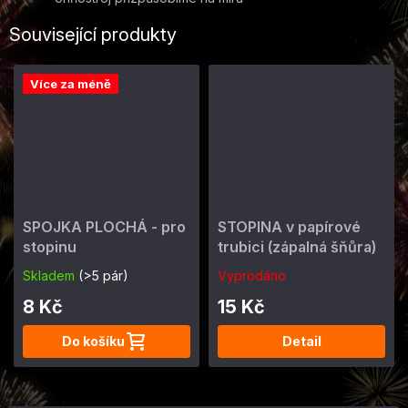
Související produkty
Více za méně
SPOJKA PLOCHÁ - pro
STOPINA v papírové
stopinu
trubici (zápalná šňůra)
Skladem
(>5 pár)
Vyprodáno
8 Kč
15 Kč
Do košíku
Detail