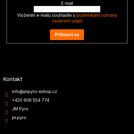
E-mail
Vložením e-mailu souhlasíte s
podmínkami ochrany
osobních údajů
Přihlásit se
Kontakt
info
@
jmpyro-eshop.cz
+420 606 554 774
JM Pyro
jm.pyro