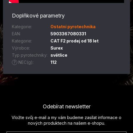
Doplňkové parametry
Kategorie
:
Ostatní pyrotechnika
EAN
:
5903367080331
Kategorie
:
CAT F2 prodej od 18 let
Výrobce
:
Surex
Typ pyrotechniky
:
světlice
?
NEC(g)
:
112
Z
á
p
Odebírat newsletter
a
t
Vložte svůj e-mail a my vám budeme zasílat informace o
í
nových produktech na našem e-shopu.