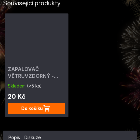
Související produkty
ZAPALOVAČ
VĚTRUVZDORNÝ -
ohňostrojný 4 min
Skladem
(>5 ks)
20 Kč
Do košíku
Popis
Diskuze