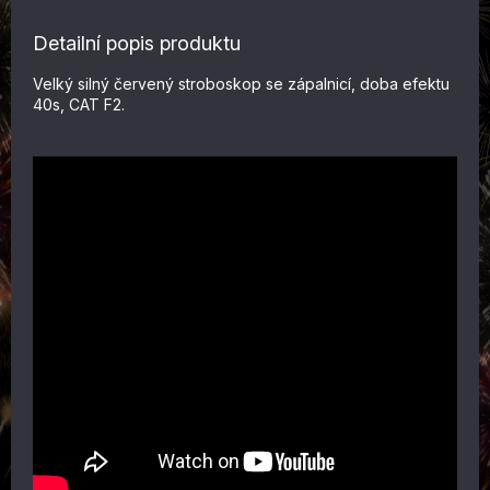
Detailní popis produktu
Velký silný červený stroboskop se zápalnicí, doba efektu
40s, CAT F2.