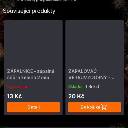
Související produkty
ZÁPALNICE - zápalná
ZAPALOVAČ
šňůra zelená 2 mm
VĚTRUVZDORNÝ -
ohňostrojný 4 min
Vyprodáno
Skladem
(>5 ks)
13 Kč
20 Kč
Detail
Do košíku