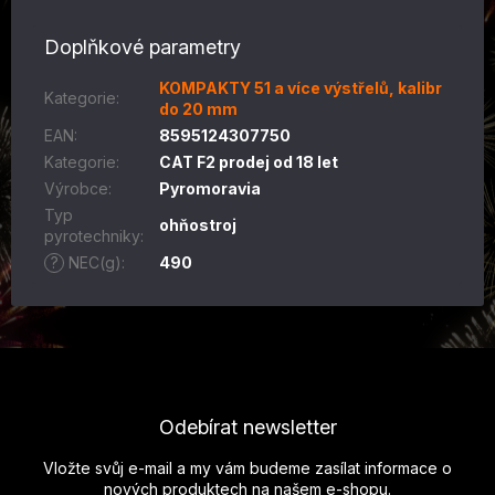
Doplňkové parametry
KOMPAKTY 51 a více výstřelů, kalibr
Kategorie
:
do 20 mm
EAN
:
8595124307750
Kategorie
:
CAT F2 prodej od 18 let
Výrobce
:
Pyromoravia
Typ
ohňostroj
pyrotechniky
:
?
NEC(g)
:
490
Z
á
p
Odebírat newsletter
a
t
Vložte svůj e-mail a my vám budeme zasílat informace o
í
nových produktech na našem e-shopu.