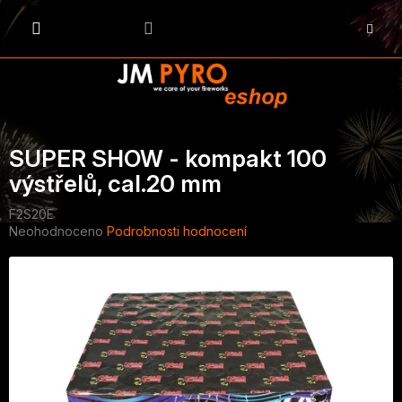
Přejít
na
NÁKU
obsah
KOŠÍK
SUPER SHOW - kompakt 100
výstřelů, cal.20 mm
F2S20E
Průměrné
Neohodnoceno
Podrobnosti hodnocení
hodnocení
produktu
je
0,0
z
5
hvězdiček.