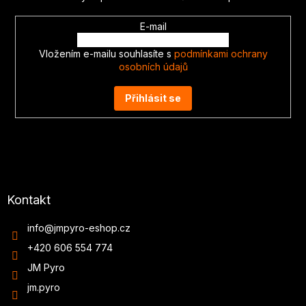
E-mail
Vložením e-mailu souhlasíte s
podmínkami ochrany
osobních údajů
Přihlásit se
Kontakt
info
@
jmpyro-eshop.cz
+420 606 554 774
JM Pyro
jm.pyro