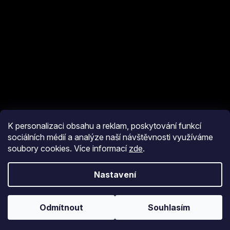
K personalizaci obsahu a reklam, poskytování funkcí
sociálních médií a analýze naší návštěvnosti využíváme
soubory cookies. Více informací
zde
.
Vytvořil Shoptet
Nastavení
Copyright 2026
eshop JM Pyro
. Všechna práva vyhrazena.
Upravit
nastavení cookies
Odmítnout
Souhlasím
Používáme
ověření věku Adulto