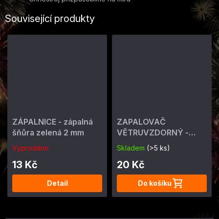
Související produkty
ZÁPALNICE - zápalná
ZAPALOVAČ
šňůra zelená 2 mm
VĚTRUVZDORNÝ -
ohňostrojný 4 min
Vyprodáno
Skladem
(>5 ks)
13 Kč
20 Kč
Detail
Do košíku