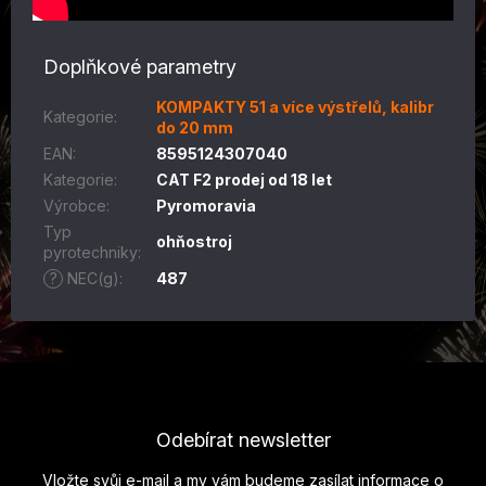
Doplňkové parametry
KOMPAKTY 51 a více výstřelů, kalibr
Kategorie
:
do 20 mm
EAN
:
8595124307040
Kategorie
:
CAT F2 prodej od 18 let
Výrobce
:
Pyromoravia
Typ
ohňostroj
pyrotechniky
:
?
NEC(g)
:
487
Z
á
p
Odebírat newsletter
a
t
Vložte svůj e-mail a my vám budeme zasílat informace o