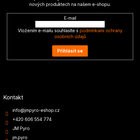
í
nových produktech na našem e-shopu.
E-mail
Vložením e-mailu souhlasíte s
podmínkami ochrany
osobních údajů
Přihlásit se
Kontakt
info
@
jmpyro-eshop.cz
+420 606 554 774
JM Pyro
jm.pyro