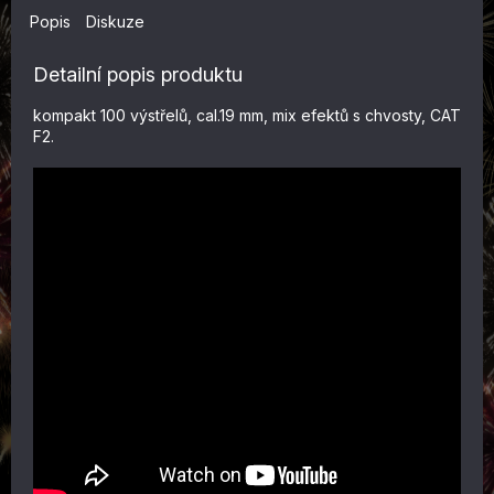
Popis
Diskuze
Detailní popis produktu
kompakt 100 výstřelů, cal.19 mm, mix efektů s chvosty, CAT
F2.