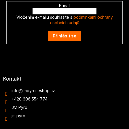
E-mail
Vložením e-mailu souhlasíte s
podmínkami ochrany
osobních údajů
Přihlásit se
Kontakt
info
@
jmpyro-eshop.cz
+420 606 554 774
JM Pyro
jm.pyro