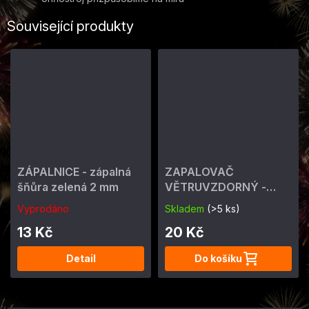
Související produkty
ZÁPALNICE - zápalná
ZAPALOVAČ
šňůra zelená 2 mm
VĚTRUVZDORNÝ -
ohňostrojný 4 min
Vyprodáno
Skladem
(>5 ks)
13 Kč
20 Kč
Detail
Do košíku