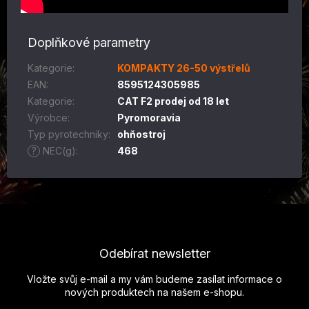
Doplňkové parametry
Kategorie
:
KOMPAKTY 26-50 výstřelů
EAN
:
8595124305985
Kategorie
:
CAT F2 prodej od 18 let
Výrobce
:
Pyromoravia
Typ pyrotechniky
:
ohňostroj
?
NEC(g)
:
468
Z
á
p
Odebírat newsletter
a
t
Vložte svůj e-mail a my vám budeme zasílat informace o
í
nových produktech na našem e-shopu.