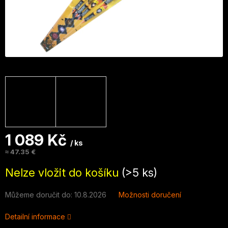
1 089 Kč
/ ks
≈ 47.35 €
Měrná
Nelze vložit do košíku
(>5 ks)
cena:
Můžeme doručit do:
10.8.2026
Možnosti doručení
Detailní informace