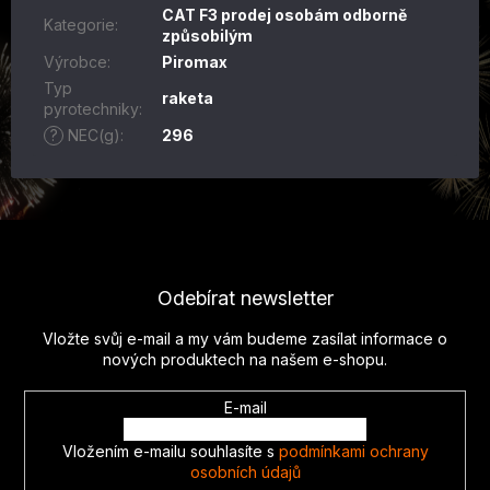
CAT F3 prodej osobám odborně
Kategorie
:
způsobilým
Výrobce
:
Piromax
Typ
raketa
pyrotechniky
:
?
NEC(g)
:
296
Z
á
p
Odebírat newsletter
a
t
Vložte svůj e-mail a my vám budeme zasílat informace o
í
nových produktech na našem e-shopu.
E-mail
Vložením e-mailu souhlasíte s
podmínkami ochrany
osobních údajů