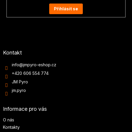
Přihlásit se
Kontakt
info
@
jmpyro-eshop.cz
+420 606 554 774
JM Pyro
jm.pyro
Informace pro vás
O nás
Kontakty