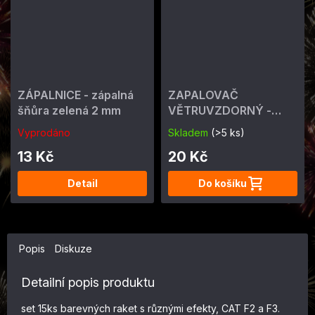
ZÁPALNICE - zápalná
ZAPALOVAČ
šňůra zelená 2 mm
VĚTRUVZDORNÝ -
ohňostrojný 4 min
Vyprodáno
Skladem
(>5 ks)
13 Kč
20 Kč
Detail
Do košíku
Popis
Diskuze
Detailní popis produktu
set 15ks barevných raket s různými efekty, CAT F2 a F3.