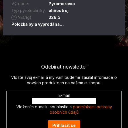
Výrobce
:
Pyromoravia
Typ pyrotechniky
:
ohňostroj
?
NEC(g)
:
328,3
Položka byla vyprodána…
Z
á
p
Odebírat newsletter
a
t
Vložte svůj e-mail a my vám budeme zasílat informace o
í
nových produktech na našem e-shopu.
E-mail
Vložením e-mailu souhlasíte s
podmínkami ochrany
osobních údajů
Přihlásit se