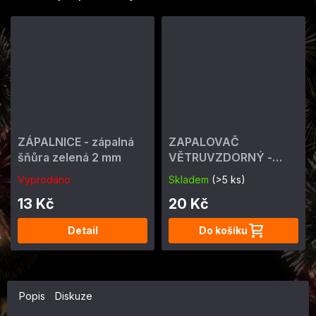
ZÁPALNICE - zápalná
ZAPALOVAČ
šňůra zelená 2 mm
VĚTRUVZDORNÝ -
ohňostrojný 4 min
Vyprodáno
Skladem
(>5 ks)
13 Kč
20 Kč
Detail
Do košíku
Popis
Diskuze