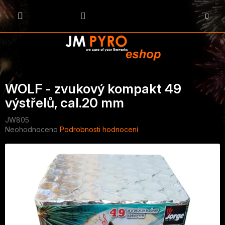
Přejít
na
NÁKU
obsah
KOŠÍK
WOLF - zvukový kompakt 49
výstřelů, cal.20 mm
JW805
Průměrné
Neohodnoceno
Podrobnosti hodnocení
hodnocení
produktu
je
0,0
z
5
hvězdiček.