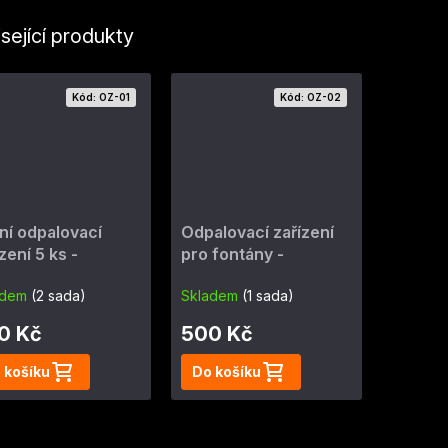
sející produkty
Kód:
OZ-01
Kód:
OZ-02
ní odpalovací
Odpalovací zařízení
zení 5 ks -
pro fontány -
ONÁJEM
PRONÁJEM
adem
(2 sada)
Skladem
(1 sada)
0 Kč
500 Kč
 košíku
Do košíku