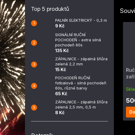
Top 5 produktů
Souvi
PALNÍK ELEKTRICKÝ - 0,3 m
9 Kč
SIGNÁLNÍ RUČNÍ
POCHODEŇ - extra silná
pochodeň 60s
135 Kč
ZÁPALNICE - zápalná šňůra
zelená 2,2 mm
15 Kč
Ruč
zaří
POCHODEŇ RUČNÍ
PR
fotbalová - silná pochodeň
60s, různé barvy
Skl
65 Kč
50
ZÁPALNICE - zápalná šňůra
zelená 2,5 mm, 0,5 m
Do
8 Kč