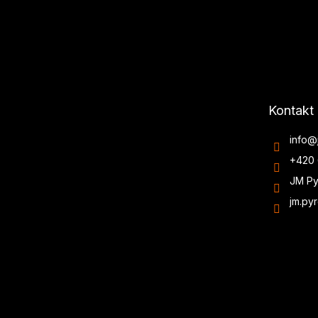
Kontakt
info
@
+420 
JM Py
jm.py