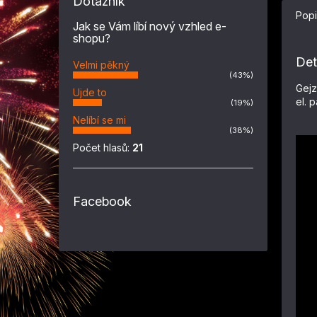
Dotazník
Popi
Jak se Vám líbí nový vzhled e-
shopu?
Det
Velmi pěkný
(43%)
Gejz
Ujde to
el. 
(19%)
Nelíbí se mi
(38%)
Počet hlasů:
21
Facebook