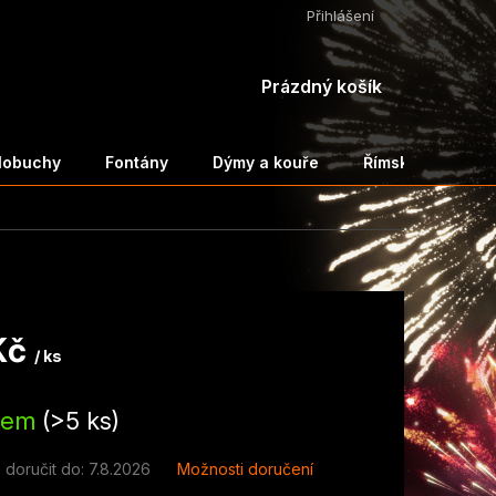
Přihlášení
NÁKUPNÍ
Prázdný košík
KOŠÍK
ělobuchy
Fontány
Dýmy a kouře
Římské svíce a 
Kč
/ ks
dem
(>5 ks)
doručit do:
7.8.2026
Možnosti doručení