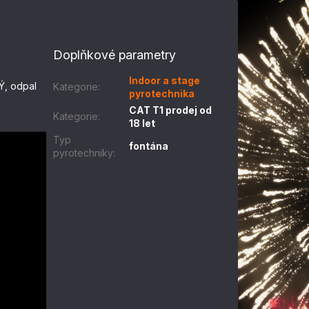
Doplňkové parametry
Indoor a stage
Ý, odpal
Kategorie
:
pyrotechnika
CAT T1 prodej od
Kategorie
:
18 let
Typ
fontána
pyrotechniky
: