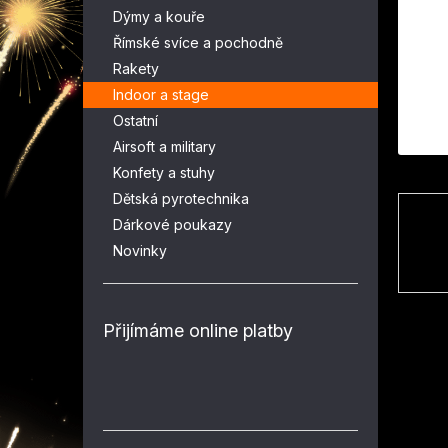
n
Dýmy a kouře
e
Římské svíce a pochodně
l
Rakety
Indoor a stage
Ostatní
Airsoft a military
Konfety a stuhy
Dětská pyrotechnika
Dárkové poukazy
Novinky
Přijímáme online platby