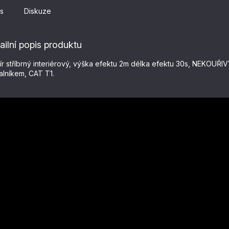
s
Diskuze
ailní popis produktu
ír stříbrný interiérový, výška efektu 2m délka efektu 30s, NEKOUŘIV
palníkem, CAT T1.