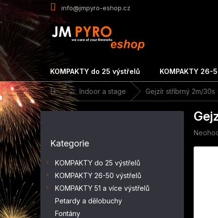
Přejít
info@jmpyro-eshop.cz
na
obsah
KOMPAKTY do 25 výstřelů
KOMPAKTY 26-50
Domů
Indoor a stage
Gejzír stříbrný 2m/30s
P
Gejz
o
s
Průměr
Neoho
Přeskočit
t
hodnoc
Kategorie
kategorie
r
produk
a
je
KOMPAKTY do 25 výstřelů
n
0,0
KOMPAKTY 26-50 výstřelů
z
n
5
KOMPAKTY 51 a více výstřelů
í
hvězdič
p
Petardy a dělobuchy
a
Fontány