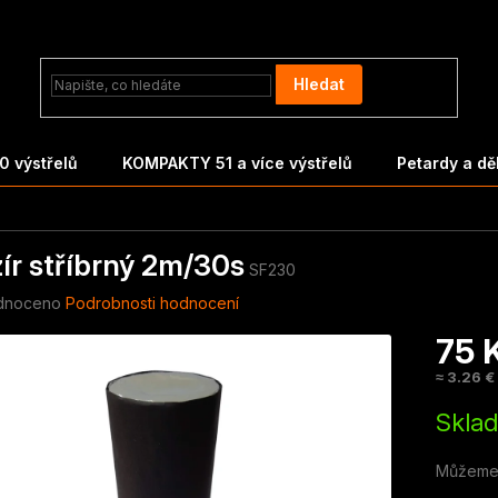
Hledat
 výstřelů
KOMPAKTY 51 a více výstřelů
Petardy a d
ír stříbrný 2m/30s
SF230
né
dnoceno
Podrobnosti hodnocení
ení
75 
tu
≈ 3.26 €
Měrná
Skla
cena:
ek.
Můžeme 