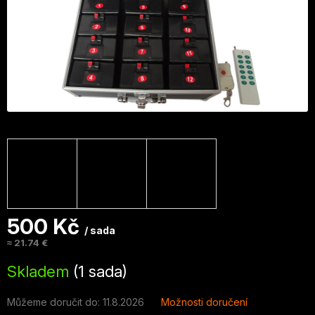
500 Kč
/ sada
≈ 21.74 €
Měrná
Skladem
(1 sada)
cena:
Můžeme doručit do:
11.8.2026
Možnosti doručení