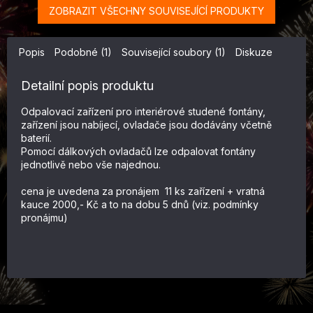
ZOBRAZIT VŠECHNY SOUVISEJÍCÍ PRODUKTY
Popis
Podobné (1)
Související soubory (1)
Diskuze
Detailní popis produktu
Odpalovací zařízení pro interiérové studené fontány,
zařízení jsou nabíjecí, ovladače jsou dodávány včetně
baterií.
Pomocí dálkových ovladačů lze odpalovat fontány
jednotlivě nebo vše najednou.
cena je uvedena za pronájem 11 ks zařízení + vratná
kauce 2000,- Kč a to na dobu 5 dnů (viz. podmínky
pronájmu)
Z