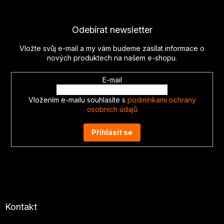
á
p
Odebírat newsletter
a
t
Vložte svůj e-mail a my vám budeme zasílat informace o
í
nových produktech na našem e-shopu.
E-mail
Vložením e-mailu souhlasíte s
podmínkami ochrany
osobních údajů
Přihlásit se
Kontakt