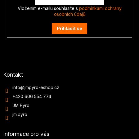
Vložením e-mailu souhlasíte s
podmínkami ochrany
osobních údajů
Přihlásit se
Kontakt
info
@
jmpyro-eshop.cz
+420 606 554 774
JM Pyro
jm.pyro
Informace pro vás