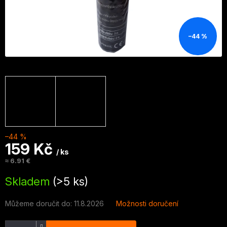
–44 %
–44 %
159 Kč
/ ks
≈ 6.91 €
Měrná
Skladem
(>5 ks)
cena:
Můžeme doručit do:
11.8.2026
Možnosti doručení