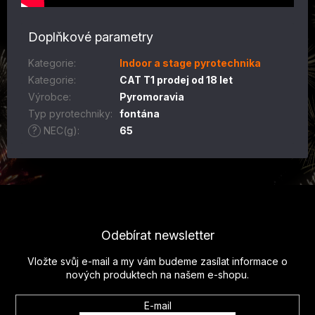
Doplňkové parametry
Kategorie
:
Indoor a stage pyrotechnika
Kategorie
:
CAT T1 prodej od 18 let
Výrobce
:
Pyromoravia
Typ pyrotechniky
:
fontána
?
NEC(g)
:
65
Z
á
p
Odebírat newsletter
a
t
Vložte svůj e-mail a my vám budeme zasílat informace o
í
nových produktech na našem e-shopu.
E-mail